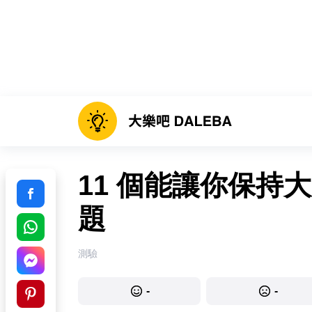
11 個能讓你保持
題
測驗
-
-