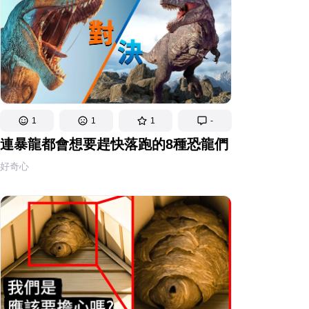
1
1
1
-
連暴龍都會想要趕快落跑的8種恐龍們
好奇心