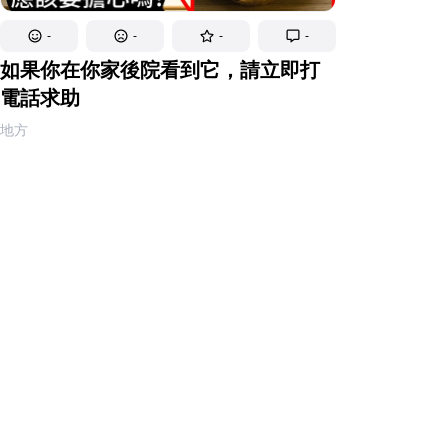
-
-
-
-
如果你在你家後院看到它，請立即打
電話求助
地方