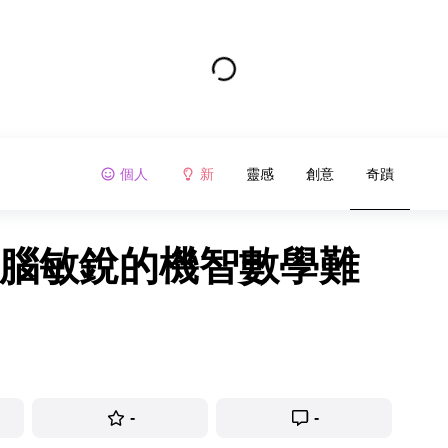
個人
新
靈感
創意
奇蹟
大腦敏銳的機智數學難
-
-