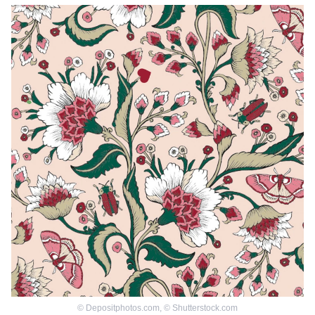
©
Depositphotos.com
,
©
Shutterstock.com