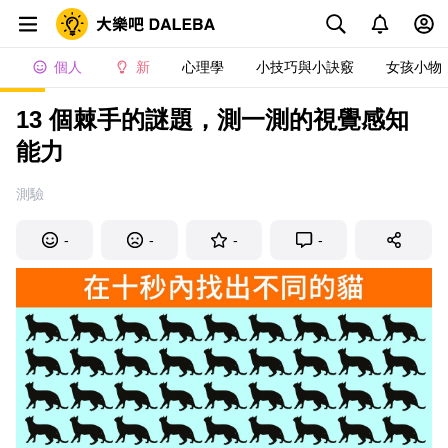
個人
新
心理學
小技巧與小訣竅
女孩小物
13 個棘手的謎題，測一測的視覺感知
能力
測驗
-
-
-
-