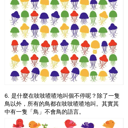
6. 是什麼在吱吱喳喳地叫個不停呢？除了一隻
鳥以外，所有的鳥都在吱吱喳喳地叫。其實其
中有一隻「鳥」不會鳥的語言。