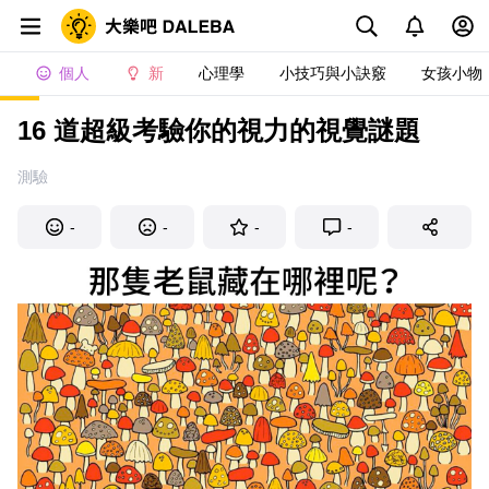
個人
新
心理學
小技巧與小訣竅
女孩小物
16 道超級考驗你的視力的視覺謎題
測驗
-
-
-
-