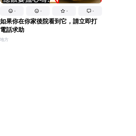
-
-
-
-
如果你在你家後院看到它，請立即打
電話求助
地方