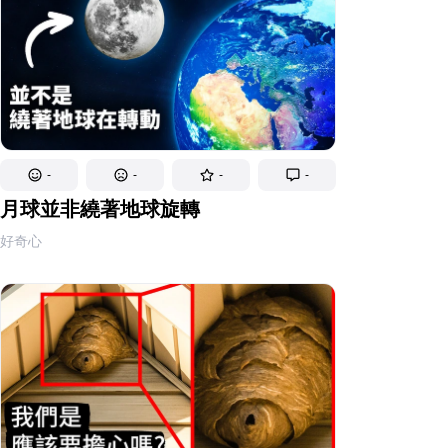
-
-
-
-
月球並非繞著地球旋轉
好奇心