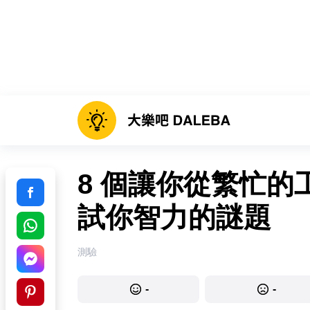
8 個讓你從繁忙
試你智力的謎題
測驗
-
-