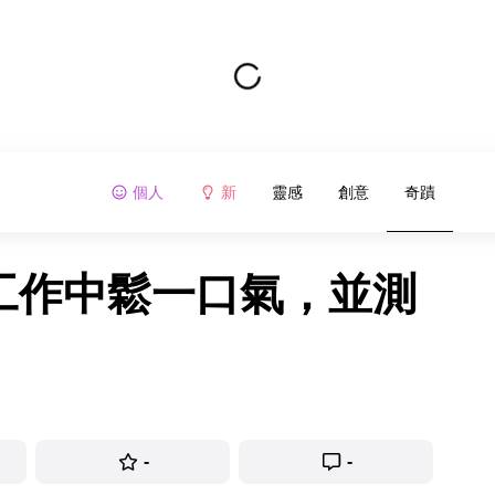
個人
新
靈感
創意
奇蹟
的工作中鬆一口氣，並測
-
-