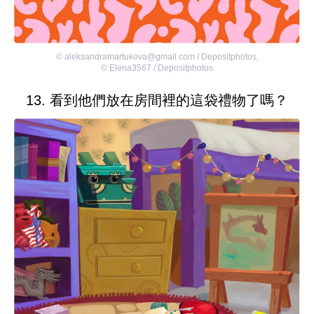
©
aleksandramartukova@gmail.com / Depositphotos
,
©
Elena3567 / Depositphotos
13. 看到他們放在房間裡的這袋禮物了嗎？