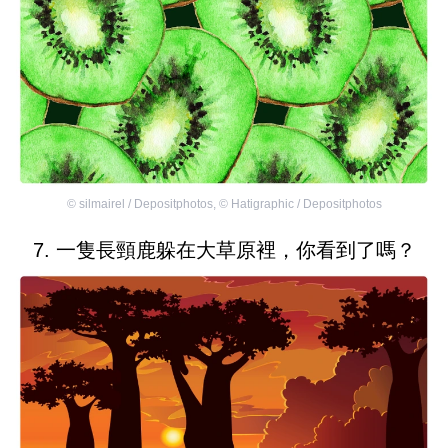
©
silmairel / Depositphotos
,
©
Hatigraphic / Depositphotos
7. 一隻長頸鹿躲在大草原裡，你看到了嗎？