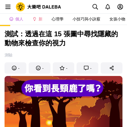
個人
新
心理學
小技巧與小訣竅
女孩小物
測試：透過在這 15 張圖中尋找隱藏的
動物來檢查你的視力
測驗
-
-
-
-