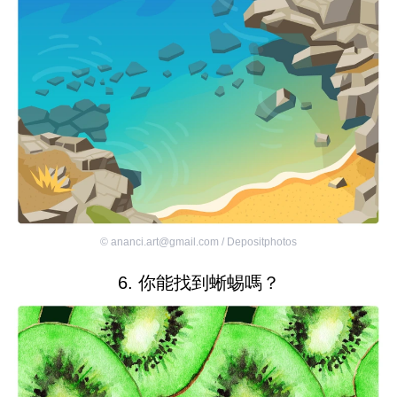
©
ananci.art@gmail.com / Depositphotos
6. 你能找到蜥蜴嗎？