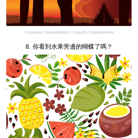
©
Natuska / Depositphotos
,
©
ssports / Depositphotos
8. 你看到水果旁邊的蝴蝶了嗎？