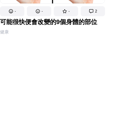
-
-
-
2
可能很快便會改變的9個身體的部位
健康