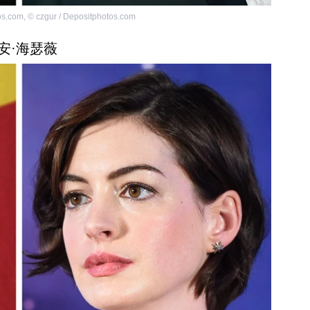
os.com
,
©
czgur / Depositphotos.com
. 安·海瑟薇