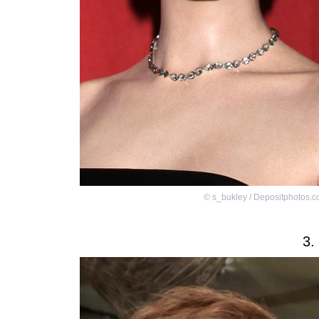
©
s_bukley / Depositphotos.
3