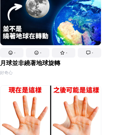
-
-
-
-
月球並非繞著地球旋轉
好奇心