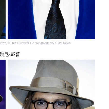
 News
,
©
Fred Duval/MEGA / Mega Agency / East News
. 強尼·戴普