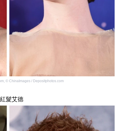
com
,
©
ChinaImages / Depositphotos.com
. 紅髮艾德