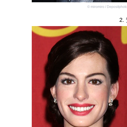
©
miromiro / Depositphot
2