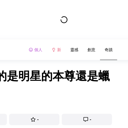
個人
新
靈感
創意
奇蹟
的是明星的本尊還是蠟
-
-