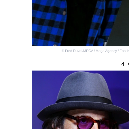
©
Fred Duval/MEGA / Mega Agency / East
4