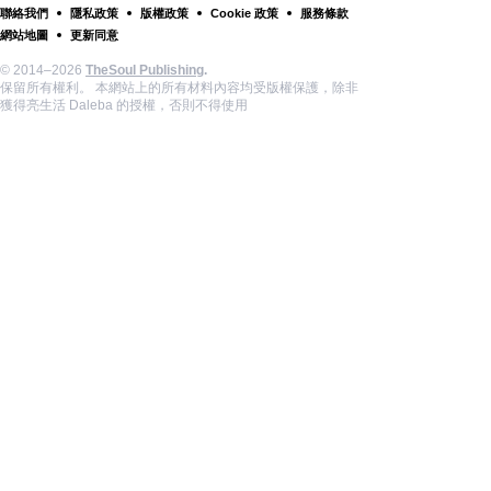
聯絡我們
隱私政策
版權政策
Cookie 政策
服務條款
網站地圖
更新同意
© 2014–2026
TheSoul Publishing
.
保留所有權利。 本網站上的所有材料內容均受版權保護，除非
獲得亮生活 Daleba 的授權，否則不得使用