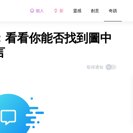
個人
新
靈感
創意
奇蹟
戰：看看你能否找到圖中
言
取得通知