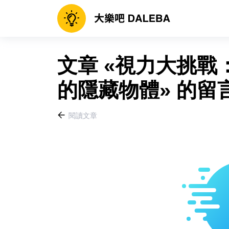
文章 «視力大挑
的隱藏物體» 的留
閱讀文章