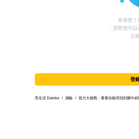
恭喜您！
，意即您可以
立
登
亮生活 Daleba
/
測驗
/
視力大挑戰：看看你能否找到圖中的