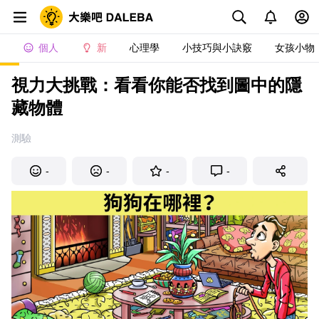
個人
新
心理學
小技巧與小訣竅
女孩小物
視力大挑戰：看看你能否找到圖中的隱
藏物體
測驗
-
-
-
-