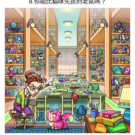
8.你能比貓咪先抓到老鼠嗎？