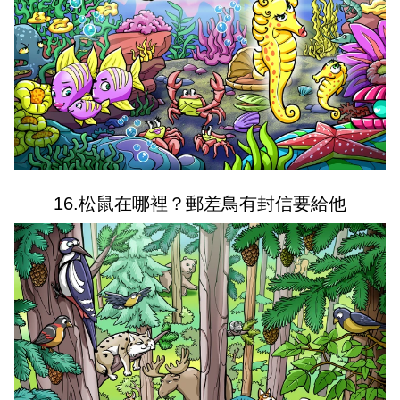
16.松鼠在哪裡？郵差鳥有封信要給他