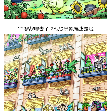
12.鸚鵡哪去了？他從鳥籠裡逃走啦