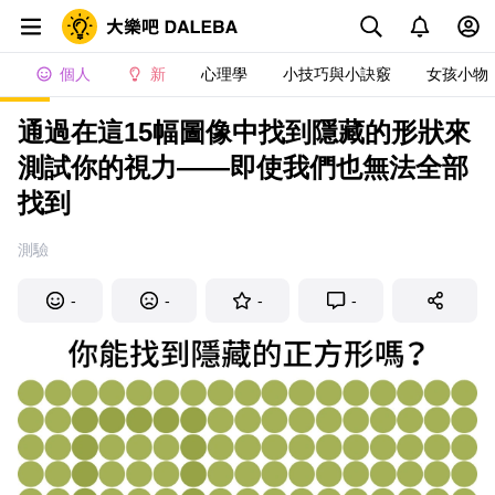
個人
新
心理學
小技巧與小訣竅
女孩小物
通過在這15幅圖像中找到隱藏的形狀來
測試你的視力——即使我們也無法全部
找到
測驗
-
-
-
-