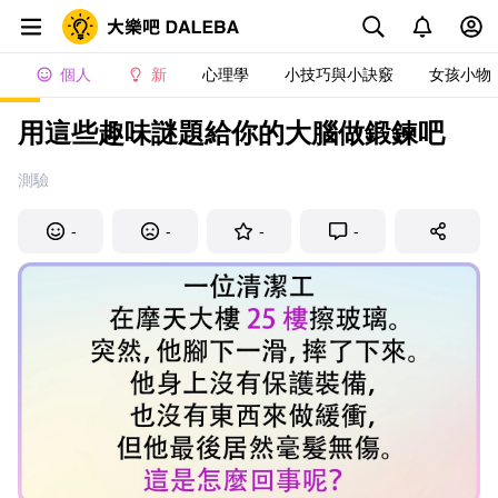
個人
新
心理學
小技巧與小訣竅
女孩小物
用這些趣味謎題給你的大腦做鍛鍊吧
測驗
-
-
-
-