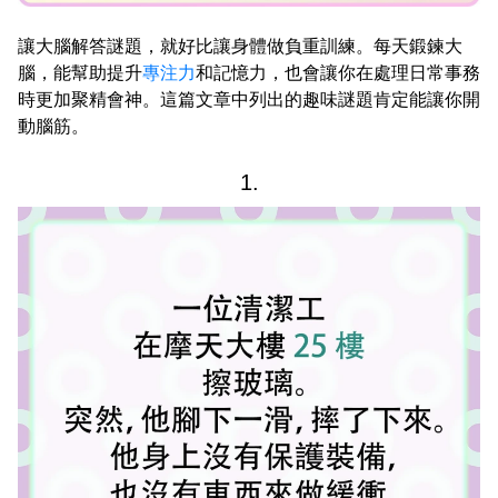
讓大腦解答謎題，就好比讓身體做負重訓練。每天鍛鍊大
腦，能幫助提升
專注力
和記憶力，也會讓你在處理日常事務
時更加聚精會神。這篇文章中列出的趣味謎題肯定能讓你開
動腦筋。
1.