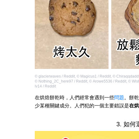
©
glacierwaves / Reddit
,
©
Magicus1 / Reddit
,
©
Chiraqqdaddy
©
Nothing_2C_here97 / Reddit
,
©
Arowe5536 / Reddit
,
©
Wis
lv14 / Reddit
在烘焙餅乾時，人們經常會遇到一些
問題
。餅乾
少某種關鍵成分。人們犯的一個主要錯誤是
在烘
3. 如