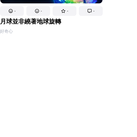
-
-
-
-
月球並非繞著地球旋轉
好奇心