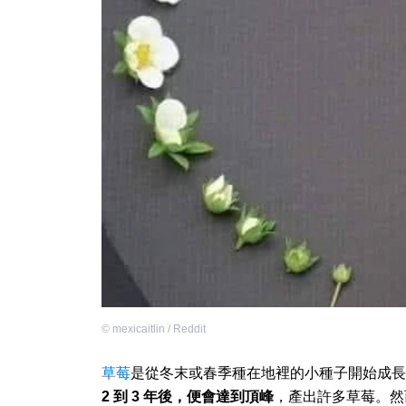
©
mexicaitlin / Reddit
草莓
是從冬末或春季種在地裡的小種子開始成長
2 到 3 年後，便會達到頂峰
，產出許多草莓。然