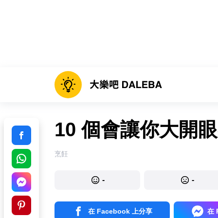
10 個會讓你大開
烹飪
-
-
在 Facebook 上分享
在 