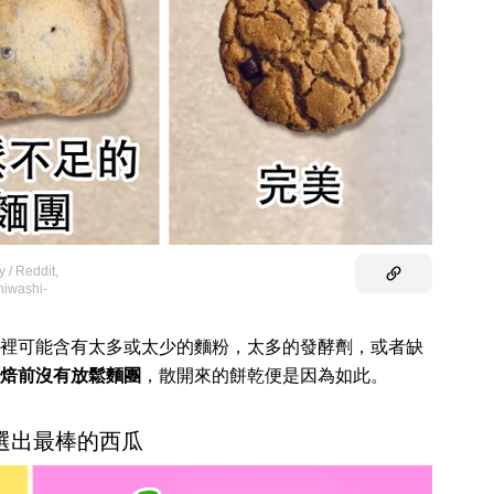
 / Reddit
,
hiwashi-
裡可能含有太多或太少的麵粉，太多的發酵劑，或者缺
焙前沒有放鬆麵團
，散開來的餅乾便是因為如此。
何選出最棒的西瓜