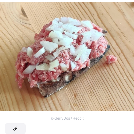
©
GerryDos / Reddit