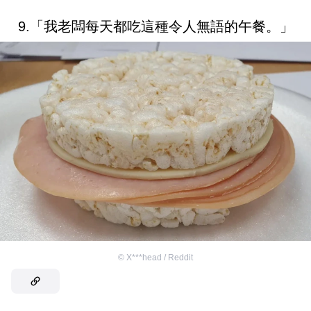
9.「我老闆每天都吃這種令人無語的午餐。」
©
X***head / Reddit