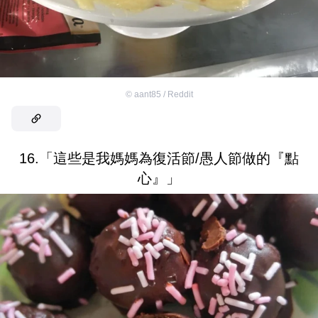
©
aant85 / Reddit
16.「這些是我媽媽為復活節/愚人節做的『點
心』」