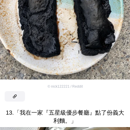
©
nick122221 / Reddit
13.「我在一家『五星級優步餐廳』點了份義大
利麵。」