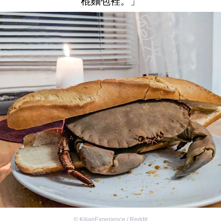
棍麵包裡。」
©
KilianExperience / Reddit