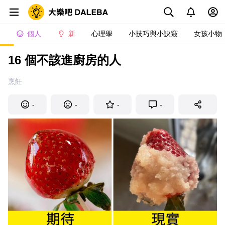
個人
新
心理學
小技巧與小訣竅
女孩小物
16 個不該進廚房的人
烹飪
-
-
-
-