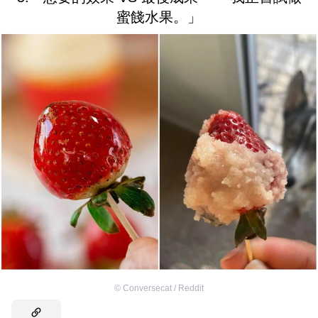
蜜餞水果。」
©
Conversecat / Reddit