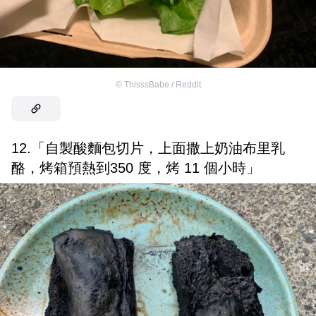
©
ThisssBabe / Reddit
12.「自製酸麵包切片，上面撒上奶油布里乳
酪，烤箱預熱到350 度，烤 11 個小時」