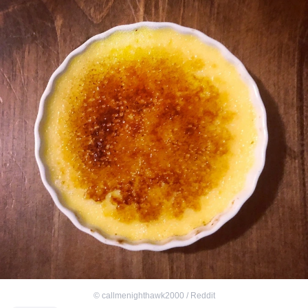
©
callmenighthawk2000 / Reddit