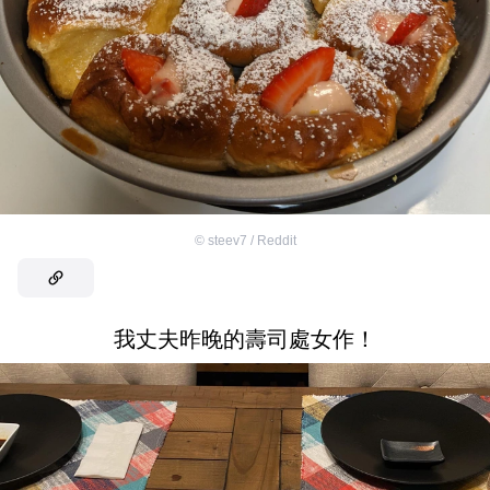
©
steev7 / Reddit
我丈夫昨晚的壽司處女作！