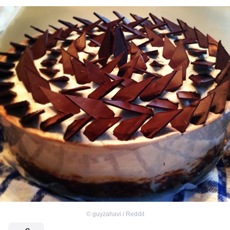
©
guyzahavi / Reddit