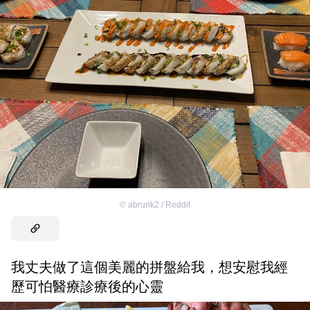
©
abrunk2 / Reddit
我丈夫做了這個美麗的拼盤給我，想安慰我經
歷可怕醫療診療後的心靈