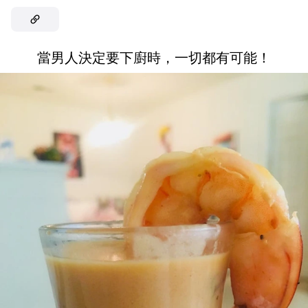
當男人決定要下廚時，一切都有可能！