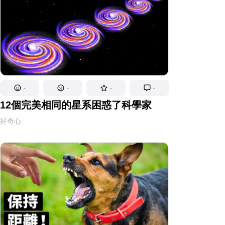
-
-
-
-
12個完美相同的星系困惑了科學家
好奇心