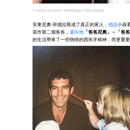
©
James Devaney / WireImage / Getty Images
安東尼奧·班德拉斯成了真正的家人，
他說
小孩
當作第二個爸爸，
還叫他
「爸爸尼奧」－「爸爸
的生活帶來了一些熱情的西班牙精神，而更重要