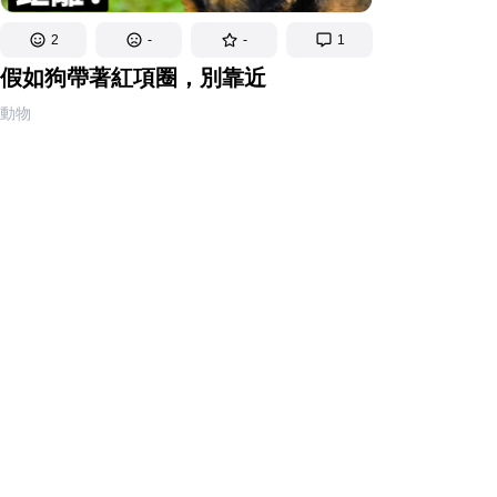
2
-
-
1
假如狗帶著紅項圈，別靠近
動物