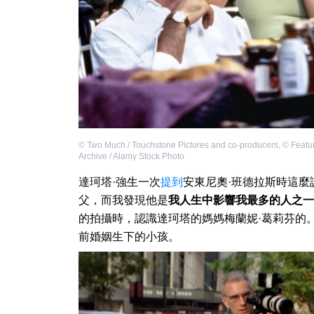
©
Two Much / Touchstone Pictures and co-producers
,
©
Featu
Archive / Alamy Stock Photo
達珂塔·強生一次
提到
安東尼奧·班德拉斯時這
父，而我發現他是
我人生中影響我最多的人之一
的拍攝時，認識達珂塔的媽媽梅蘭妮·葛莉芬的
前婚姻生下的小孩。