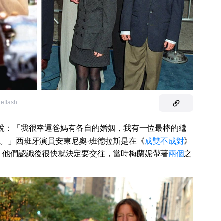
reflash
麼說：「我很幸運爸媽有各自的婚姻，我有一位最棒的繼
。」西班牙演員安東尼奧·班德拉斯是在《
成雙不成對
》
。他們認識後很快就決定要交往，當時梅蘭妮帶著
兩個
之