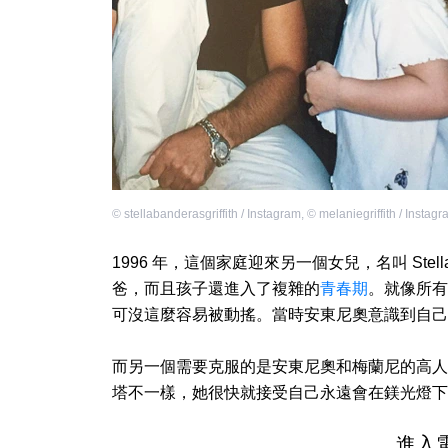
©
stellabanderasgriffith / Instagram
,
©
melaniegriffith / Instag
1996 年，這個家庭迎來另一個女兒，名叫 St
爸，而且孩子還進入了複雜的
青春期
。就像所有
可沒這麼容易被動搖。當時安東尼奧意識到自己
而另一個需要克服的是安東尼奧和梅蘭尼的高人
塔不一樣，她很快就接受自己永遠會在鎂光燈下
進入