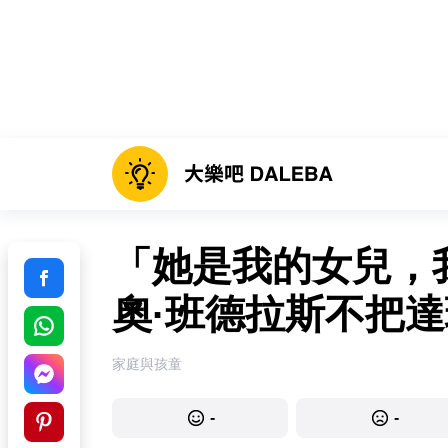
「她是我的女兒，
奧·班德拉斯不把達
家庭與孩童
-
-