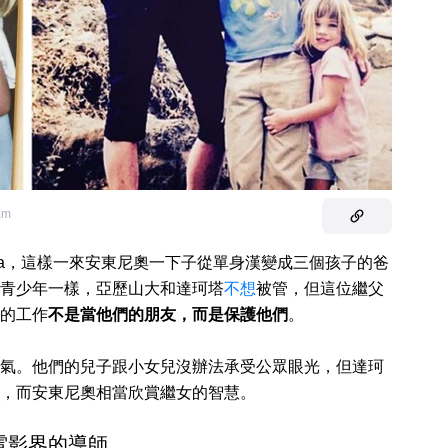
ram
ella，這樣一來安東尼奧一下子從單身漢變成三個孩子的爸
青少年一樣，亞歷山大和達珂塔
不想
被管，但這位繼父
的工作
不是當他們的朋友，而是保護他們
。
氣。他們的兒子跟小女兒沒辦法承受公眾眼光，但達珂
，而安東尼奧相當欣賞繼女的智慧。
電影界的導師