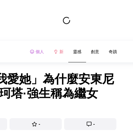
個人
新
靈感
創意
奇蹟
我愛她」為什麼安東尼
珂塔·強生稱為繼女
-
-