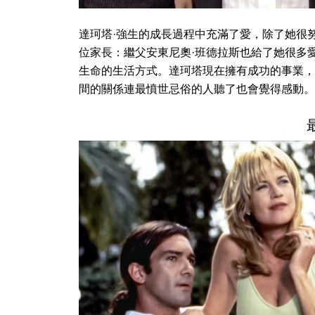
達珂塔·強生的成長過程中充滿了愛，除了她很
位家長：繼父安東尼奧·班德拉斯也給了她很多
生命的生活方式。達珂塔現在擁有成功的事業，
間的關係連最憤世忌俗的人聽了也會覺得感動。