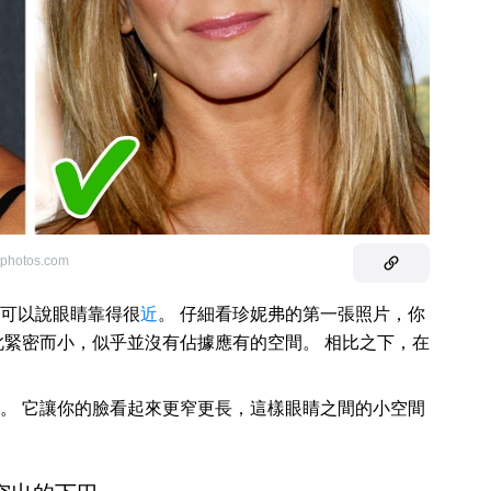
tphotos.com
可以說眼睛靠得很
近
。 仔細看珍妮弗的第一張照片，你
此緊密而小，似乎並沒有佔據應有的空間。 相比之下，在
。 它讓你的臉看起來更窄更長，這樣眼睛之間的小空間