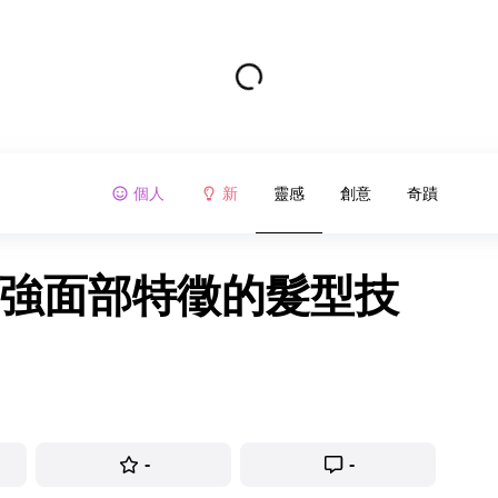
個人
新
靈感
創意
奇蹟
增強面部特徵的髮型技
-
-