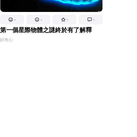
-
-
-
-
第一個星際物體之謎終於有了解釋
好奇心