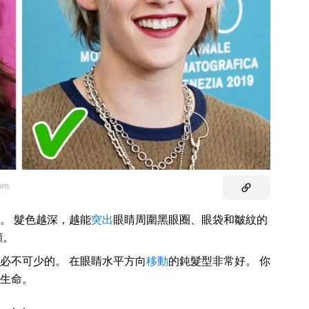
com
。 髮色越深，越能
突出
眼睛周圍黑眼圈、眼袋和皺紋的
顯。
必不可少的。 在眼睛水平方向
移動
的鈍髮型非常好。 你
生命。