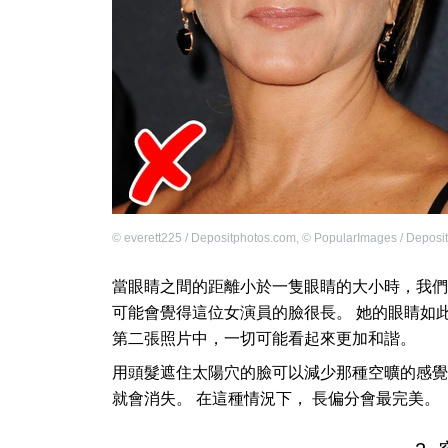
©
everett225 / Depositphotos.com
,
©
PopularImages / Deposi
當眼睛之間的距離小於一隻眼睛的大小時，我們
可能會覺得這位女演員的臉很長。 她的眼睛如
第二張照片中，一切可能看起來更加和諧。
用頭髮遮住太陽穴的臉可以減少那種空曠的感覺
就會消失。 在這種情況下， 長偏分會最完美。