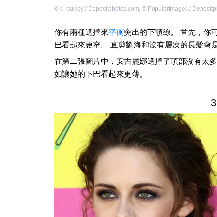
©
s_bukley / Depositphotos.com
,
©
PopularImages / Deposit
你有兩種選擇來
平衡
突出的下顎線。 首先，你
巴看起來更窄。 直剪劉海和沒有層次的長髮會
在第二張圖片中，安吉麗娜選擇了頂部沒有太多
如讓她的下巴看起來更薄。