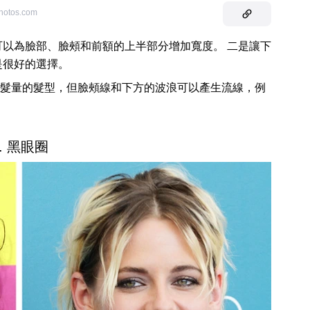
photos.com
可以為臉部、臉頰和前額的上半部分增加寬度。 二是讓下
是很好的選擇。
髮量的髮型，但臉頰線和下方的波浪可以產生流線，例
3. 黑眼圈