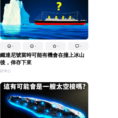
-
-
-
-
鐵達尼號當時可能有機會在撞上冰山
後，倖存下來
好奇心