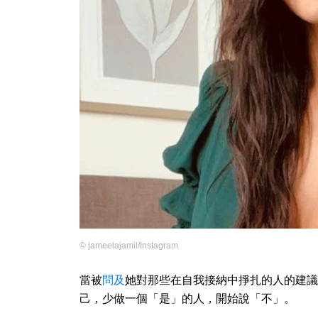
©
jameelajamil/Instagram
當被
問及
她對那些在自我接納中掙扎的人的建議
己，少做一個「是」的人，開始說「不」。