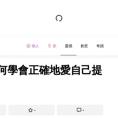
個人
新
靈感
創意
奇蹟
如何學會正確地愛自己提
-
-