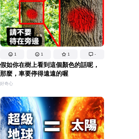
1
1
1
-
假如你在樹上看到這個顏色的話呢，
那麼，車要停得遠遠的喔
好奇心