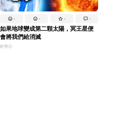
-
-
-
-
如果地球變成第二顆太陽，冥王星便
會將我們給消滅
好奇心