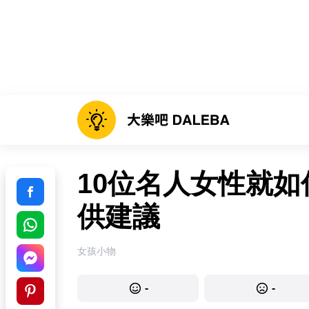
10位名人女性就
供建議
女孩小物
-
-