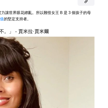
讓世界眼花繚亂。所以難怪女王 B 是 3 個孩子的母
值
的堅定支持者。
不。」 - 賈米拉·賈米爾