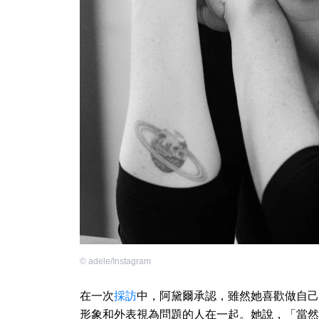
©
adele/Instagram
在一次
採訪
中，阿黛爾承認，雖然她喜歡做自己
形象和外表視為問題的人在一起。她說，「當然