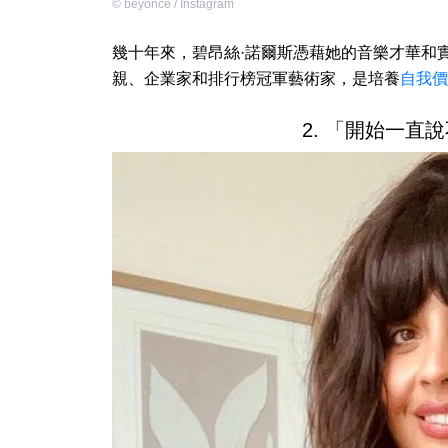
©
beyonce / Instagram
幾十年來，碧昂絲·諾爾斯憑藉她的音樂才華和實力
親、企業家和排行榜冠軍藝術家，是培養
自我價
2. 「開始一直說