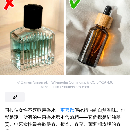
©
Santeri Viinamäki / Wikimedia Commons
,
©
CC BY-SA 4.0
,
©
shinshila / Shutterstock.com
阿拉伯女性不喜歡用香水，
更喜歡
傳統精油的自然香味。也
就是說，所有的中東香水都不含酒精——它們都是純油基
質。中東女性最喜歡麝香、檀香、香草、茉莉和玫瑰的香