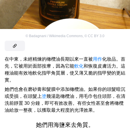
©
Badagnani / Wikimedia Commons
,
©
CC BY 3.0
在中東，未經精煉的橄欖油長期以來一直被
用作
化妝品。首
先，它被用於面部按摩，因為它能
軟化
和恢復皮膚活力。這
種油能有效地軟化指甲角質層，使又薄又脆的指甲變的更結
實。
她們也會在磨砂膏和髮膜中添加橄欖油。如果你的頭髮暗沉
或受損，在頭髮上
塗
幾湯匙橄欖油，用毛巾包住頭部，在清
洗前靜置 30 分鐘，即可有效改善。有些女性甚至會將橄欖
油給放一整夜，以獲取最大程度的光澤效果。
她們用海鹽來去角質。