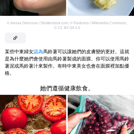
©
Inessa Grevcova / Shutterstock.com
,
©
Pastorius / Wikimedia Commons
,
©
CC BY-SA 3.0
某些中東婦女
認為
馬鈴薯可以讓她們的皮膚變的更好。這就
是為什麼她們會使用由馬鈴薯製成的面膜。你可以使用馬鈴
薯泥或馬鈴薯汁來製作。有時中東美女也會在面膜裡加點優
格。
她們遵循健康飲食。