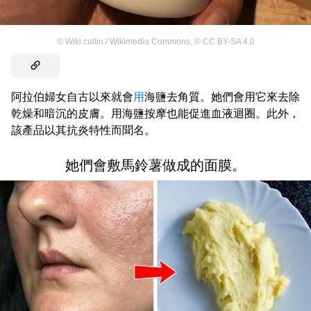
©
Wiki.cullin / Wikimedia Commons
,
©
CC BY-SA 4.0
阿拉伯婦女自古以來就會
用
海鹽去角質。她們會用它來去除
乾燥和暗沉的皮膚。用海鹽按摩也能促進血液迴圈。此外，
該產品以其抗炎特性而聞名。
她們會敷馬鈴薯做成的面膜。