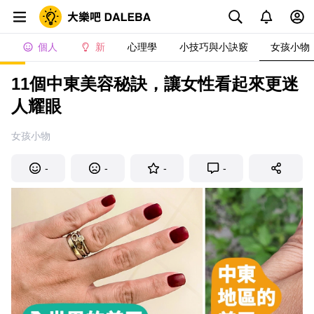
個人
新
心理學
小技巧與小訣竅
女孩小物
11個中東美容秘訣，讓女性看起來更迷
人耀眼
女孩小物
-
-
-
-