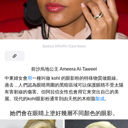
Bartosz KRUPA / East News
前沙烏地公主 Ameera Al-Taweel
中東婦女會
用
一種叫做 kohl 的眼影粉的特殊物質做眼線。
過去，人們認為眼睛周圍的黑暗區域可以保護眼睛不受太陽
有害射線的傷害。但阿拉伯女性也會用它來突出自己的美
麗。現代的kohl眼影粉通常則由天然的木樹脂
製成
。
她們會在眼睛上塗好幾層不同顏色的眼影。