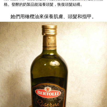
格。發酵的奶製品能滋養頭髮，恢復頭髮結構。
她們用橄欖油來保養肌膚、頭髮和指甲。