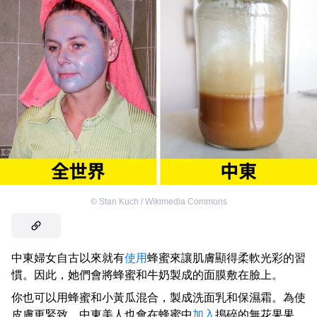
©
Stan Kuch / Wikimedia Commons
中東婦女自古以來就有
使用
蜂蜜來讓肌膚顯得柔軟光彩的習
慣。因此，她們會將蜂蜜和牛奶製成的面膜敷在臉上。
你也可以用蜂蜜和小黃瓜混合，製成洗面乳和保濕霜。為使
皮膚更緊致，中東美人也會在蜂蜜中
加入
搗碎的無花果果