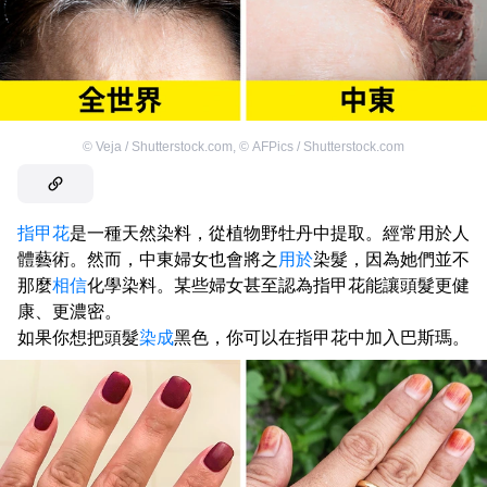
©
Veja / Shutterstock.com
,
©
AFPics / Shutterstock.com
指甲花
是一種天然染料，從植物野牡丹中提取。經常用於人
體藝術。然而，中東婦女也會將之
用於
染髮，因為她們並不
那麼
相信
化學染料。某些婦女甚至認為指甲花能讓頭髮更健
康、更濃密。
如果你想把頭髮
染成
黑色，你可以在指甲花中加入巴斯瑪。