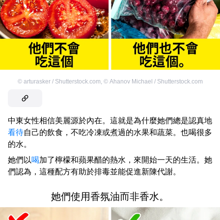
©
arturasker / Shutterstock.com
,
©
Ahanov Michael / Shutterstock.com
中東女性相信美麗源於內在。這就是為什麼她們總是認真地
看待
自己的飲食，不吃冷凍或煮過的水果和蔬菜。也喝很多
的水。
她們以
喝
加了檸檬和蘋果醋的熱水，來開始一天的生活。她
們認為，這種配方有助於排毒並能促進新陳代謝。
她們使用香氛油而非香水。