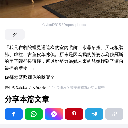
©
vicnt2815 / Depositphotos
「我只在劇院裡見過這樣的室內裝飾：水晶吊燈、天花板裝
飾、廊柱、古董皮革傢俱。原來是因為我的婆婆以為俄羅斯
的美容院都長這樣，所以她努力為她未來的兒媳找到了這份
最棒的禮物。」
你都怎麼照顧你的臉呢？
亮生活 Daleba
/
女孩小物
/
14 位網友的醫美療程真心話大揭密
分享本篇文章