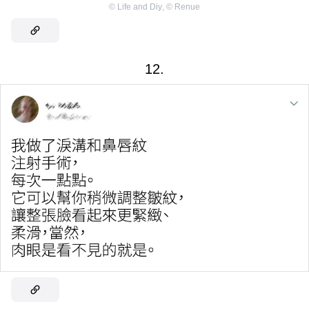
©
Life and Diy
,
©
Renue
12.