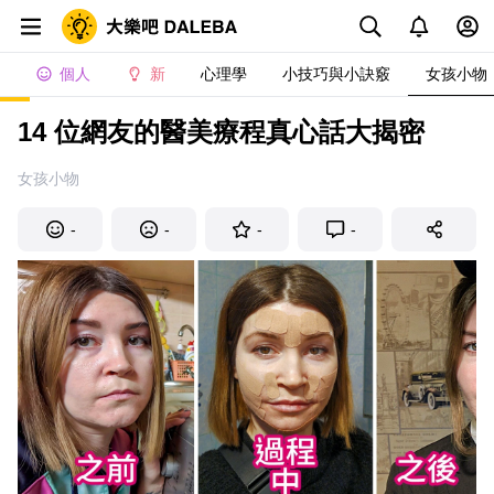
個人
新
心理學
小技巧與小訣竅
女孩小物
14 位網友的醫美療程真心話大揭密
女孩小物
-
-
-
-