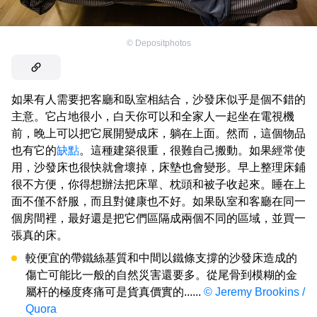
©
Depositphotos
如果有人需要把客廳和臥室相結合，沙發床似乎是個不錯的
主意。它占地很小，白天你可以和全家人一起坐在電視機
前，晚上可以把它展開變成床，躺在上面。然而，這個物品
也有它的
缺點
。這種建築很重，很難自己搬動。如果經常使
用，沙發床也很快就會壞掉，床墊也會變形。早上整理床鋪
很不方便，你得想辦法把床單、枕頭和被子收起來。睡在上
面不僅不舒服，而且對健康也不好。如果臥室和客廳在同一
個房間裡，最好還是把它們區隔成兩個不同的區域，並買一
張真的床。
較便宜的帶鐵絲基質和中間以鐵條支撐的沙發床造成的
傷亡可能比一般的自然災害還要多。從尾骨到模糊的金
屬杆的極度疼痛可是貨真價實的......
© Jeremy Brookins /
Quora