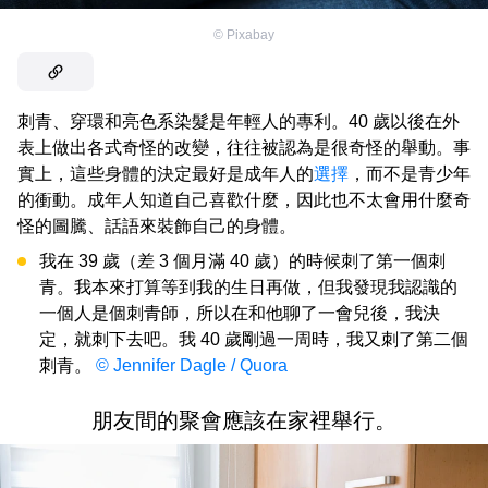
©
Pixabay
刺青、穿環和亮色系染髮是年輕人的專利。40 歲以後在外
表上做出各式奇怪的改變，往往被認為是很奇怪的舉動。事
實上，這些身體的決定最好是成年人的
選擇
，而不是青少年
的衝動。成年人知道自己喜歡什麼，因此也不太會用什麼奇
怪的圖騰、話語來裝飾自己的身體。
我在 39 歲（差 3 個月滿 40 歲）的時候刺了第一個刺
青。我本來打算等到我的生日再做，但我發現我認識的
一個人是個刺青師，所以在和他聊了一會兒後，我決
定，就刺下去吧。我 40 歲剛過一周時，我又刺了第二個
刺青。
© Jennifer Dagle / Quora
朋友間的聚會應該在家裡舉行。