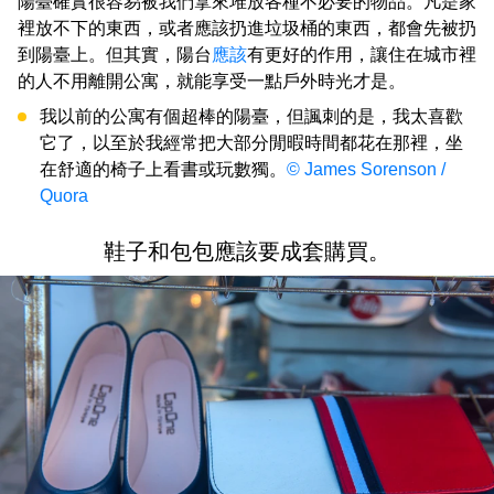
陽臺確實很容易被我們拿來堆放各種不必要的物品。凡是家
裡放不下的東西，或者應該扔進垃圾桶的東西，都會先被扔
到陽臺上。但其實，陽台
應該
有更好的作用，讓住在城市裡
的人不用離開公寓，就能享受一點戶外時光才是。
我以前的公寓有個超棒的陽臺，但諷刺的是，我太喜歡
它了，以至於我經常把大部分閒暇時間都花在那裡，坐
在舒適的椅子上看書或玩數獨。
© James Sorenson /
Quora
鞋子和包包應該要成套購買。