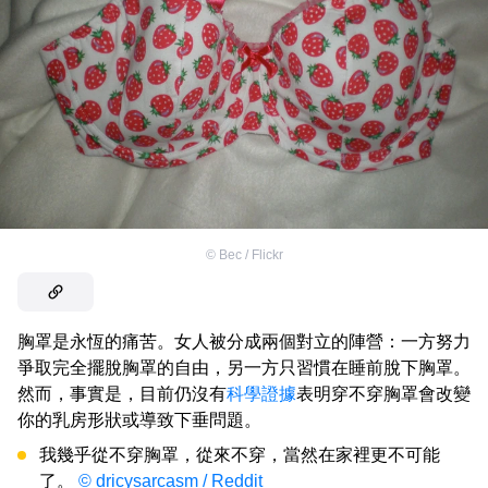
©
Bec / Flickr
胸罩是永恆的痛苦。女人被分成兩個對立的陣營：一方努力
爭取完全擺脫胸罩的自由，另一方只習慣在睡前脫下胸罩。
然而，事實是，目前仍沒有
科學證據
表明穿不穿胸罩會改變
你的乳房形狀或導致下垂問題。
我幾乎從不穿胸罩，從來不穿，當然在家裡更不可能
了。
© dricysarcasm / Reddit