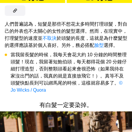
人們普遍認為，短髮是那些不想花太多時間打理頭髮，對自
己的外表也不太關心的女性的髮型選擇。然而，在現實中，
打理髮型的速度並
不取決
於頭髮的長度，這就是為什麼髮型
的選擇應該基於個人喜好。另外，務必搭配
臉型
選擇。
當我留長髮的時候，我每天會花大約 10 分鐘的時間整理
頭髮！現在，我留著短鮑伯頭，每天都得花個 20 分鐘仔
細打理造型，否則整顆頭看起來會很恐怖（如果我待在
家沒出門的話，我真的就是直接放飛它！）。真等不及
頭髮快點長到可以綁馬尾的時候，這樣就容易多了。
©
Jo Wicks / Quora
有白髮一定要染掉。