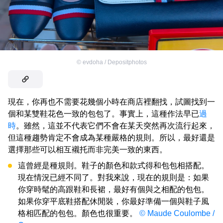
©
evdoha / Depositphotos
現在，你再也不需要花幾個小時在商店裡翻找，試圖找到一
個和某雙鞋花色一致的包包了。事實上，這種作法早已
過
時
。雖然，這並不代表它們不會在某天突然再次流行起來，
但這種趨勢肯定不會成為某種嚴格的規則。所以，最好還是
選擇那些可以相互襯托而非完美一致的東西。
這曾經是種規則。鞋子的顏色和款式得和包包相搭配。
現在情況已經不同了。對我來說，現在的規則是：如果
你穿時髦的高跟鞋和長裙，最好有個與之相配的包包。
如果你穿平底鞋搭配休閒裝，你最好準備一個與鞋子風
格相匹配的包包。顏色也很重要。
© Maude Coulombe /