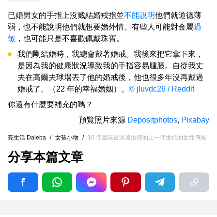
已婚男女的手指上沒戴結婚戒指並
不能說明
他們就道德薄
弱，也不能說明他們就想要婚外情。有些人可能對金屬
過
敏
，也可能只是不喜歡佩戴珠寶。
我們剛結婚時，我總會戴著婚戒。我後來把它拿下來，
是因為我的健康狀況導致我的手指容易腫脹。自從我丈
夫在高爾夫球場丟了他的婚戒後，他也很多年沒再戴過
婚戒了。（22 年的幸福婚姻）。
© jluvdc26 / Reddit
你還有什麼要補充的嗎？
預覽照片來源
Depositphotos
,
Pixabay
亮生活 Daleba
/
女孩小物
/
16 個應該被永遠拋卻的上一個世代的女性傳統
分享本篇文章