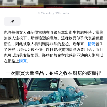
©
27century / Wikipedia
也許每個女人都記得當她在收銀台拿出衛生棉結帳時，當著
無數人注視下，那種強烈的尷尬。這種物品似乎代表某種親
密性，因此被別人看到顯得非常的尷尬。近年來，
情況
發生
了改變，現代女孩不僅可以輕易地買到這些必要用品，而且
也可以請男友幫忙買。那些仍然會對此感到不適的人則可以
在網路上
購買
。
一次購買大量產品，並將之收在廚房的櫥櫃裡