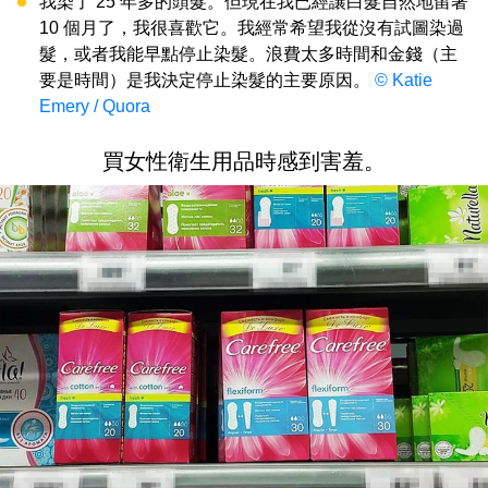
我染了 25 年多的頭髮。但現在我已經讓白髮自然地留著
10 個月了，我很喜歡它。我經常希望我從沒有試圖染過
髮，或者我能早點停止染髮。浪費太多時間和金錢（主
要是時間）是我決定停止染髮的主要原因。
© Katie
Emery / Quora
買女性衛生用品時感到害羞。