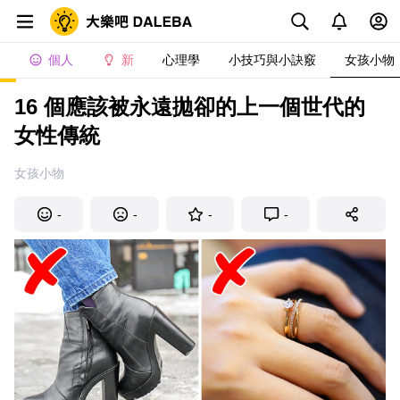
個人
新
心理學
小技巧與小訣竅
女孩小物
16 個應該被永遠拋卻的上一個世代的
女性傳統
女孩小物
-
-
-
-