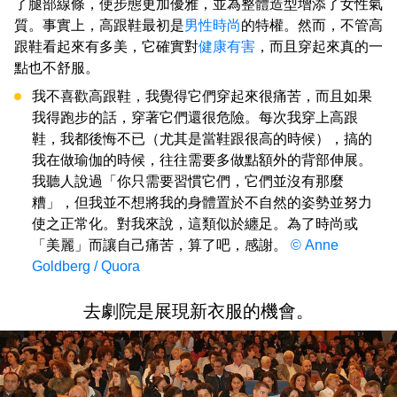
了腿部線條，使步態更加優雅，並為整體造型增添了女性氣
質。事實上，高跟鞋最初是
男性時尚
的特權。然而，不管高
跟鞋看起來有多美，它確實對
健康有害
，而且穿起來真的一
點也不舒服。
我不喜歡高跟鞋，我覺得它們穿起來很痛苦，而且如果
我得跑步的話，穿著它們還很危險。每次我穿上高跟
鞋，我都後悔不已（尤其是當鞋跟很高的時候），搞的
我在做瑜伽的時候，往往需要多做點額外的背部伸展。
我聽人說過「你只需要習慣它們，它們並沒有那麼
糟」，但我並不想將我的身體置於不自然的姿勢並努力
使之正常化。對我來說，這類似於纏足。為了時尚或
「美麗」而讓自己痛苦，算了吧，感謝。
© Anne
Goldberg / Quora
去劇院是展現新衣服的機會。