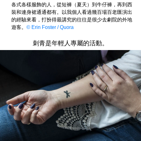
各式各樣服飾的人，從短褲（夏天）到牛仔褲，再到西
裝和連身裙通通都有。以我個人看過幾百場百老匯演出
的經驗來看，打扮得最講究的往往是很少去劇院的外地
遊客。
© Erin Foster / Quora
刺青是年輕人專屬的活動。