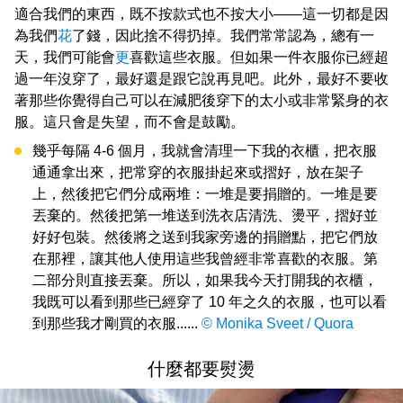
適合我們的東西，既不按款式也不按大小——這一切都是因
為我們
花
了錢，因此捨不得扔掉。我們常常認為，總有一
天，我們可能會
更
喜歡這些衣服。但如果一件衣服你已經超
過一年沒穿了，最好還是跟它說再見吧。此外，最好不要收
著那些你覺得自己可以在減肥後穿下的太小或非常緊身的衣
服。這只會是失望，而不會是鼓勵。
幾乎每隔 4-6 個月，我就會清理一下我的衣櫃，把衣服
通通拿出來，把常穿的衣服掛起來或摺好，放在架子
上，然後把它們分成兩堆：一堆是要捐贈的。一堆是要
丟棄的。然後把第一堆送到洗衣店清洗、燙平，摺好並
好好包裝。然後將之送到我家旁邊的捐贈點，把它們放
在那裡，讓其他人使用這些我曾經非常喜歡的衣服。第
二部分則直接丟棄。所以，如果我今天打開我的衣櫃，
我既可以看到那些已經穿了 10 年之久的衣服，也可以看
到那些我才剛買的衣服......
© Monika Sveet / Quora
什麼都要熨燙