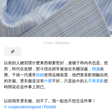
©
Colin / Wikipedia
以前的人總習慣什麼東西都要熨好，連襪子和內衣也是。然
而，時代在改變，熨斗現在經常被放在衣櫃深處，
積滿
灰
塵。千禧一代通常
拒絕
使用這種裝置，他們更喜歡褶皺自然
的衣服。燙衣服並沒有
什麼
不好，只是如今的人
不再喜歡
把
時間花在這件事上而已。
以前我常燙衣服。但不了。我一點也不想念這件事！
© cooperationisgood / Reddit