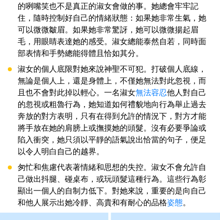
的咧嘴笑也不是真正的淑女會做的事。她總會牢牢記
住，隨時控制好自己的情緒狀態：如果她非常生氣，她
可以微微皺眉。如果她非常驚訝，她可以微微揚起眉
毛，用眼睛表達她的感受。淑女總能泰然自若，同時面
部表情和手勢總能得體且恰如其分。
淑女的個人底限對她來說神聖不可犯。打破個人底線，
無論是個人上，還是身體上，不僅她無法對此忽視，而
且也不會對此掉以輕心。一名淑女
無法容忍
他人對自己
的忽視或粗魯行為，她知道如何禮貌地向行為舉止過去
奔放的對方表明，只有在得到允許的情況下，對方才能
將手放在她的肩膀上或撫摸她的頭髮。沒有必要爭論或
陷入衝突，她只須以平靜的語氣說出恰當的句子，便足
以令人明白自己的越界。
匆忙和焦慮代表著情緒和思想的失控。淑女不會允許自
己做出抖腿、碰桌布，或玩頭髮這種行為。這些行為彰
顯出一個人的自制力低下。對她來說，重要的是向自己
和他人展示出她冷靜、高貴和有耐心的品格
姿態
。