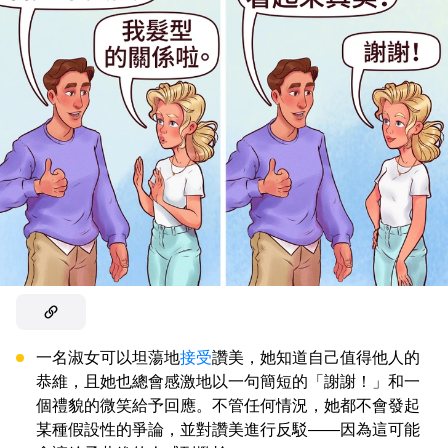
一名淑女可以坦蕩地
接受
讚美，她知道自己值得他人的
恭維，且她也總會感激地以一句簡短的「謝謝！」和一
個禮貌的微笑給予回應。不管任何情況，她都不會發起
某種假設性的爭論，並對讚美進行反駁——因為這可能