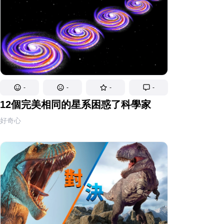
-
-
-
-
12個完美相同的星系困惑了科學家
好奇心