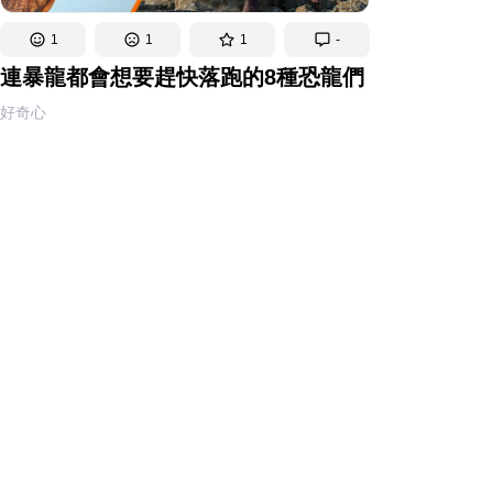
1
1
1
-
連暴龍都會想要趕快落跑的8種恐龍們
好奇心