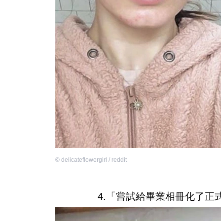
©
delicateflowergirl / reddit
4.「嘗試給畢業相冊化了正