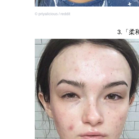
©
priyalicious / reddit
3.「