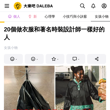
個人
新
心理學
小技巧與小訣竅
女孩小物
20個做衣服和著名時裝設計師一樣好的
人
女孩小物
-
-
-
-