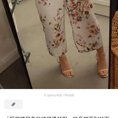
©
spinny456 / Reddit