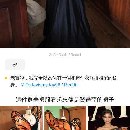
©
IAmDuck- / Reddit
老實說，我完全以為你有一個和這件衣服很相配的紋
身。
© Todayismyday98 / Reddit
這件選美禮服看起來像是贊達亞的裙子