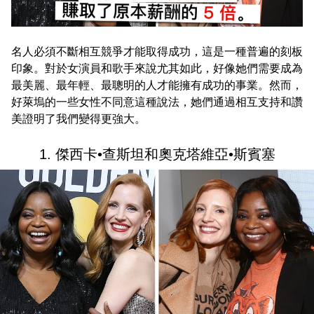
名人必須不斷相互競爭才能取得成功，這是一種普遍的刻板
印象。對於女演員和歌手來說尤其如此，好像她們需要成為
最美麗、最年輕、最聰明的人才能擁有成功的事業。然而，
好萊塢的一些女性不同意這種說法，她們通過相互支持和讚
美證明了我們變得更強大。
1. 傑西卡•查斯坦和奧克塔維亞•斯賓塞