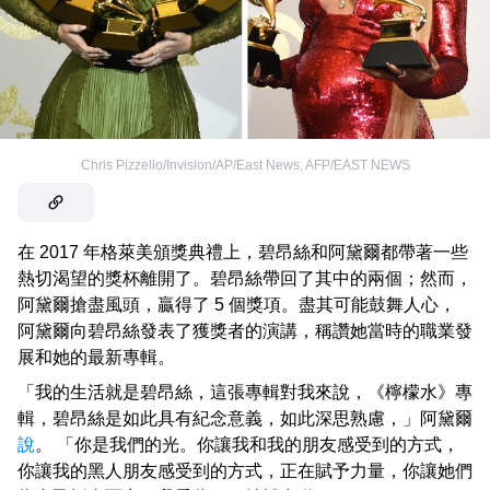
Chris Pizzello/Invision/AP/East News
,
AFP/EAST NEWS
在 2017 年格萊美頒獎典禮上，碧昂絲和阿黛爾都帶著一些
熱切渴望的獎杯離開了。碧昂絲帶回了其中的兩個；然而，
阿黛爾搶盡風頭，贏得了 5 個獎項。盡其可能鼓舞人心，
阿黛爾向碧昂絲發表了獲獎者的演講，稱讚她當時的職業發
展和她的最新專輯。
「我的生活就是碧昂絲，這張專輯對我來說，《檸檬水》專
輯，碧昂絲是如此具有紀念意義，如此深思熟慮，」阿黛爾
說
。 「你是我們的光。你讓我和我的朋友感受到的方式，
你讓我的黑人朋友感受到的方式，正在賦予力量，你讓她們