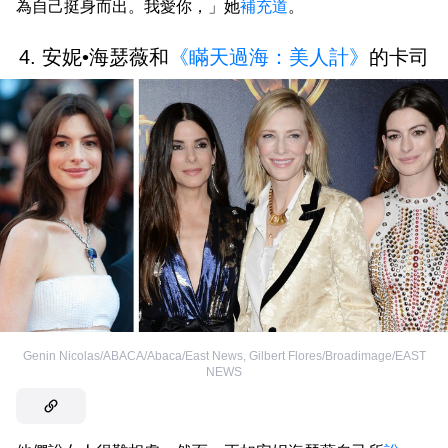
為自己挺身而出。我愛你，」她
補充道
。
4. 安妮•海瑟薇和
《瞞天過海：美人計》
的卡司
Genin Nicolas/ABACA/Abaca/East News
,
Gilbert Flores/Broadimage/EAST
NEWS