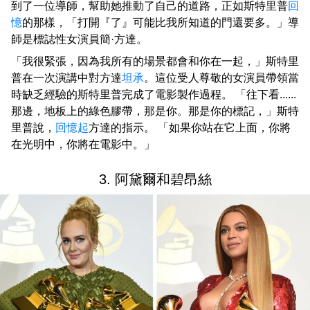
到了一位導師，幫助她推動了自己的道路，正如斯特里普
回
憶
的那樣，「打開『了』可能比我所知道的門還要多。」導
師是標誌性女演員簡·方達。
「我很緊張，因為我所有的場景都會和你在一起，」斯特里
普在一次演講中對方達
坦承
。這位受人尊敬的女演員帶領當
時缺乏經驗的斯特里普完成了電影製作過程。 「往下看......
那邊，地板上的綠色膠帶，那是你。那是你的標記，」斯特
里普說，
回憶起
方達的指示。 「如果你站在它上面，你將
在光明中，你將在電影中。」
3. 阿黛爾和碧昂絲