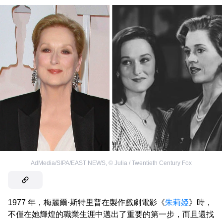
AdMedia/SIPA/EAST NEWS
,
©
Julia / Twentieth Century Fox
1977 年，梅麗爾·斯特里普在製作戲劇電影《
朱莉婭
》時，
不僅在她輝煌的職業生涯中邁出了重要的第一步，而且還找