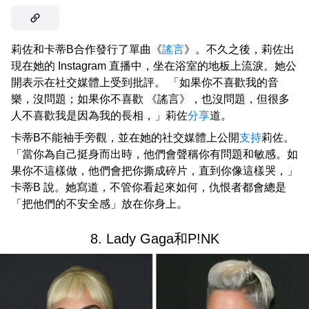
莉佐和卡蒂B合作發行了單曲《
謠言
》。不久之後，莉佐出
現在她的 Instagram 直播中，坐在浴室的地板上流淚。她公
開表示在社交媒體上受到批評。 「如果你不喜歡我的音
樂，沒問題；如果你不喜歡 《謠言》，也沒問題，但很多
人不喜歡我是因為我的長相，」莉佐
分享
道。
卡蒂B不能袖手旁觀，並在她的社交媒體上公開
支持
莉佐。
「當你為自己挺身而出時，他們會聲稱你有問題和敏感。如
果你不這樣做，他們會把你撕成碎片，直到你像這樣哭，」
卡蒂B 說。她寫道，不管你看起來如何，仇恨者都會總是
「把他們的不安全感」放在你身上。
8. Lady Gaga和P!NK