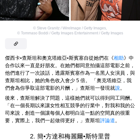
©
Steve Granitz / WireImage / Getty Images
,
©
Tommaso Boddi / Getty Images Entertainment / Getty Images
傑西卡•查斯坦和奧克塔維亞•斯賓塞自從她們在《
相助
》中
合作以來一直是好朋友。在她們都同意拍攝這部電影之前，
他們進行了一次談話，透露斯賓塞作為一名黑人女演員，與
查斯坦相比，她的角色收入會少 5 倍。 「奧克塔維亞，我
們會為你爭取這部電影的片酬，」查斯坦一發現就
說
。
後來，查斯坦解決了問題，這樣她們就可以得到同工同酬。
「在一個長期以來讓女性相互競爭的行業中，對我和我的公
司來說，創造一個讓每個人都明白這一點的空間真的很重
要，實際上，我們一起做得更好，」查斯坦
評論道
。
2. 簡•方達和梅麗爾•斯特里普