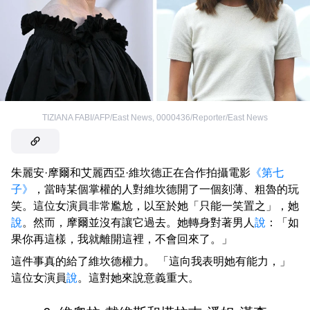
TIZIANA FABI/AFP/East News
,
0000436/Reporter/East News
朱麗安·摩爾和艾麗西亞·維坎德正在合作拍攝電影
《第七
子》
，當時某個掌權的人對維坎德開了一個刻薄、粗魯的玩
笑。這位女演員非常尷尬，以至於她「只能一笑置之」，她
說
。然而，摩爾並沒有讓它過去。她轉身對著男人
說
：「如
果你再這樣，我就離開這裡，不會回來了。」
這件事真的給了維坎德權力。 「這向我表明她有能力，」
這位女演員
說
。這對她來說意義重大。