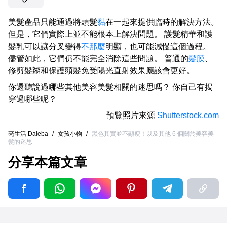
美髮產品只能通過將頭髮
黏
在一起來提供臨時的解決方法。
但是，它們實際上並不能根本上解決問題。 護髮精華和護
髮乳可以讓分叉變得
不那麼
明顯，也可能減慢這個過程。
儘管如此，它們仍不能完全消除這些問題。 普通的
髮膜
、
修剪髮辮和保護頭髮免受陽光直射效果應該會更好。
你還聽說過哪些其他美容美髮相關的迷思嗎？ 你自己有揭
穿過哪些呢？
預覽照片來源
Shutterstock.com
亮生活 Daleba
/
女孩小物
/
黑色其實並不顯瘦！以及其他 6 個關於美容美
髮的迷思
分享本篇文章