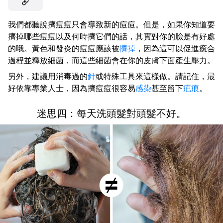
我們都聽說擠痘痘只會導致新的痘痘。但是，如果你知道要
擠掉哪些痘痘以及何時擠它們的話，其實對你的臉是有好處
的哦。黃色和發炎的痘痘應該被
擠掉
，因為這可以促進癒合
過程並釋放細菌，而這些細菌會在你的皮膚下面產生壓力。
另外，建議用消毒過的
針
或特殊工具來這樣做。請記住，最
好依靠專業人士，因為擠痘痘很容易
感染
甚至留下
疤痕
。
迷思四：每天洗頭髮對頭髮不好。