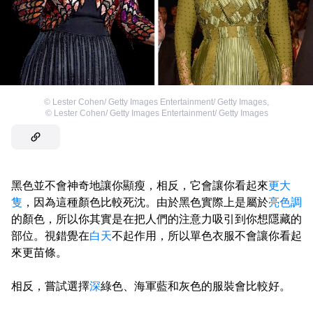
©
Lester Cohen/ Getty Images Entertainment/ Getty Images
,
©
Lester Cohen/ Getty Images Entertainment/ Getty Images
黑色並不會神奇地讓你顯瘦，相反，它會讓你看起來
更大
隻
，因為這種顏色比較死沈。由於黑色實際上是屬於
亮色調
的顏色，所以你其實是在把人們的注意力吸引到你想隱藏的
部位。視錯覺在
白天
不起作用，所以單色衣服不會讓你看起
來更苗條。
相反，嘗試選擇
深
綠色、海軍藍和灰色的服裝會比較好。