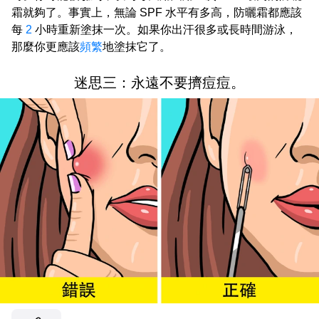
霜就夠了。事實上，無論 SPF 水平有多高，防曬霜都應該
每
2
小時重新塗抹一次。如果你出汗很多或長時間游泳，
那麼你更應該
頻繁
地塗抹它了。
迷思三：永遠不要擠痘痘。