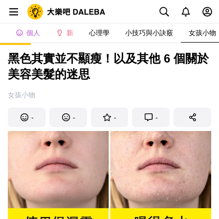
個人
新
心理學
小技巧與小訣竅
女孩小物
黑色其實並不顯瘦！以及其他 6 個關於
美容美髮的迷思
女孩小物
-
-
-
-