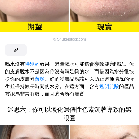
©
Shutterstock.com
喝水沒有
特別的
效果，過量喝水可能還會導致健康問題。你
的皮膚脫水不是因為你沒有喝足夠的水，而是因為水分很快
從你的皮膚裡
蒸發
。好的護膚品應該可以防止這種情況的發
生並保持較長時間的水分。在這方面，含有
透明質酸
的產品
被認為非常有效，而且適合所有膚質。
迷思六：你可以淡化遺傳性色素沉著導致的黑
眼圈