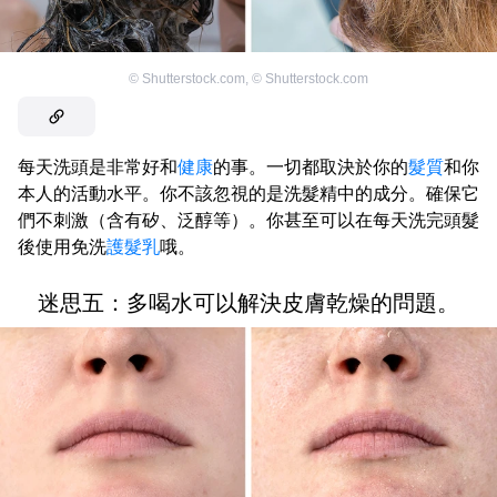
©
Shutterstock.com
,
©
Shutterstock.com
每天洗頭是非常好和
健康
的事。一切都取決於你的
髮質
和你
本人的活動水平。你不該忽視的是洗髮精中的成分。確保它
們不刺激（含有矽、泛醇等）。你甚至可以在每天洗完頭髮
後使用免洗
護髮乳
哦。
迷思五：多喝水可以解決皮膚乾燥的問題。