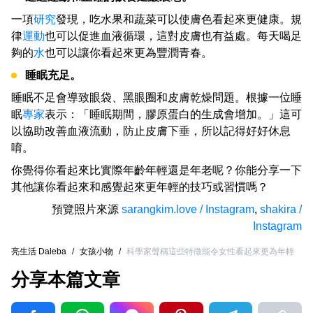
一項
研究
發現，吃水果和蔬菜可以使膚色看起來更健康。規
律
運動
也可以促進血液循環，這對皮膚也有益處。每天喝足
夠的
水
也可以讓你看起來更為豐潤青春。
睡眠充足。
睡眠不足會導致眼袋、黑眼圈和皮膚乾燥問題。根據一位睡
眠
專家
表示：「睡眠期間，膠原蛋白的生成會增加。」這可
以協助改善血液流動，防止皮膚下垂，所以記得好好休息
唷。
你覺得你看起來比實際年齡年輕還是年老呢？你能分享一下
其他讓你看起來和感覺起來更年輕的技巧或習慣嗎？
預覽照片來源
sarangkim.love / Instagram
,
shakira /
Instagram
亮生活 Daleba
/
女孩小物
/
科學家聲稱這些特徵能令女性看起來更為年輕
分享本篇文章