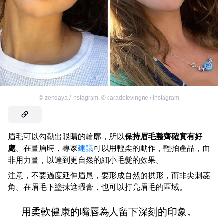
©
zendaya / Instagram
,
©
caradelevingne / Instagram
眉毛可以勾勒出眼睛的輪廓，所以
保持眉毛整齊確實有好
處
。在畫眉時，專家
建議
可以用輕柔的動作，輕拍產品，而
非用力畫，以達到更自然的細小毛髮的效果。
注意，不要過度延伸眉尾，要形成自然的拱形，而非尖刺菱
角。在眉毛下塗抹遮瑕膏，也可以打亮眉毛的區域。
用柔軟健康的嘴唇為人留下深刻的印象。