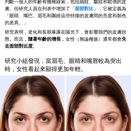
判斷一個人的年齡有幾種線索，包括細紋、皺紋和鬆弛的皮
膚。但研究人員在列表中增加了「
面部對比
」，它被定義為
「眼睛、嘴巴、眉毛和圍繞這些特徵的皮膚間的亮度和顏色
的差異。」
研究表明，老化和長期暴露在陽光下，會影響我們的皮膚狀
態。而且，
隨著年齡的增長
，女性（無論種族）通常都會
失
去面部對比度
。
研究小組發現，當眉毛、眼睛和嘴唇較為突出
時，女性看起來顯得更加年輕。