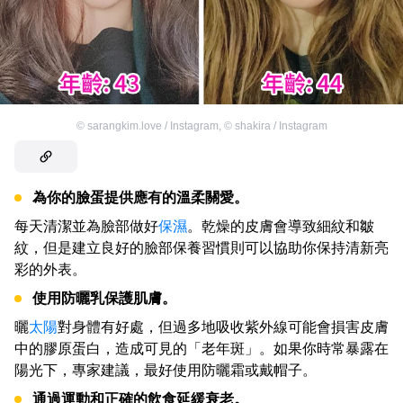
©
sarangkim.love / Instagram
,
©
shakira / Instagram
為你的臉蛋提供應有的溫柔關愛。
每天清潔並為臉部做好
保濕
。乾燥的皮膚會導致細紋和皺
紋，但是建立良好的臉部保養習慣則可以協助你保持清新亮
彩的外表。
使用防曬乳保護肌膚。
曬
太陽
對身體有好處，但過多地吸收紫外線可能會損害皮膚
中的膠原蛋白，造成可見的「老年斑」。如果你時常暴露在
陽光下，專家建議，最好使用防曬霜或戴帽子。
通過運動和正確的飲食延緩衰老。