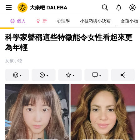
個人
新
心理學
小技巧與小訣竅
女孩小物
科學家聲稱這些特徵能令女性看起來更
為年輕
女孩小物
-
-
-
-