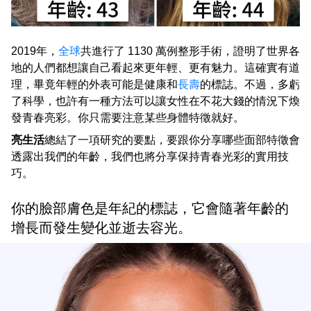
2019年，
全球
共進行了 1130 萬例整形手術，證明了世界各
地的人們都想讓自己看起來更年輕、更有魅力。這確實有道
理，畢竟年輕的外表可能是健康和
長壽
的標誌。不過，多虧
了科學，也許有一種方法可以讓女性在不花大錢的情況下煥
發青春亮彩。你只需要注意某些身體特徵就好。
亮生活
總結了一項研究的要點，要跟你分享哪些面部特徵會
透露出我們的年齡，我們也將分享保持青春光彩的實用技
巧。
你的臉部膚色是年紀的標誌，它會隨著年齡的
增長而發生變化並逝去容光。