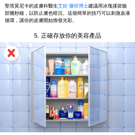
聖塔莫尼卡的皮膚科醫生
艾娃·珊班博士
建議用冰塊揉搓臉
部幾秒鐘，以防止膚色暗沉。這個簡單的技巧可以刺激血液
循環，讓你的皮膚開始煥發光彩。
5. 正確存放你的美容產品