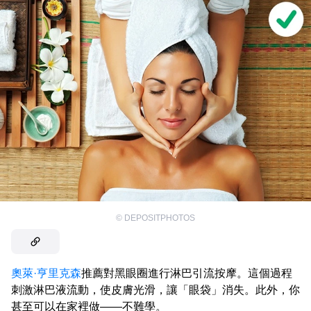
©
DEPOSITPHOTOS
奧萊·亨里克森
推薦對黑眼圈進行淋巴引流按摩。這個過程
刺激淋巴液流動，使皮膚光滑，讓「眼袋」消失。此外，你
甚至可以在家裡做——不難學。