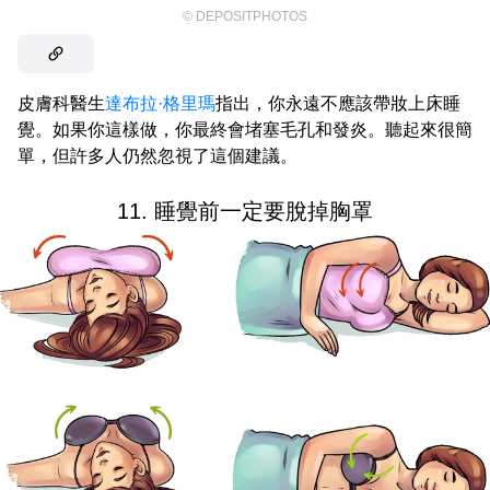
©
DEPOSITPHOTOS
皮膚科醫生
達布拉·格里瑪
指出，你永遠不應該帶妝上床睡
覺。如果你這樣做，你最終會堵塞毛孔和發炎。聽起來很簡
單，但許多人仍然忽視了這個建議。
11. 睡覺前一定要脫掉胸罩