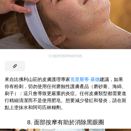
©
DEPOSITPHOTOS
來自比佛利山莊的皮膚護理專家
克里斯蒂·基德
建議，如果
你有粉刺，切勿使用任何磨蝕性護膚產品（磨砂膏、海綿、
刷子）：這只會導致更嚴重的炎症。任何皮膚類型都需要進
行精細清潔而不是使用肥皂。想要減少發紅和發炎，請在斑
點上塗抹水和阿司匹林糊劑。
8. 面部按摩有助於消除黑眼圈