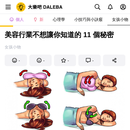
個人
新
心理學
小技巧與小訣竅
女孩小物
美容行業不想讓你知道的 11 個秘密
女孩小物
-
-
-
-