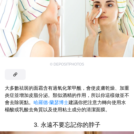
©
DEPOSITPHOTOS
大多數祛斑的面霜含有過氧化苯甲酰，會使皮膚乾燥、加重
炎症並增加皮脂分泌。類似酒精的作用，所以你這樣做並不
會去除斑點。
哈羅德·蘭瑟博士
建議你把注意力轉向使用水
楊酸或乳酸去角質以及使用粘土成分的清潔面膜。
3. 永遠不要忘記你的脖子