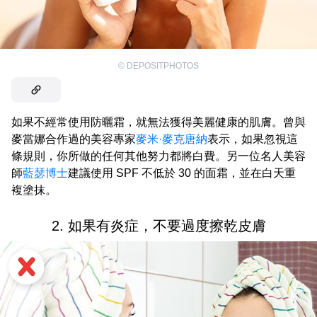
©
DEPOSITPHOTOS
如果不經常使用防曬霜，就無法獲得美麗健康的肌膚。曾與
麥當娜合作過的美容專家
麥米·麥克唐納
表示，如果忽視這
條規則，你所做的任何其他努力都將白費。另一位名人美容
師
藍瑟博士
建議使用 SPF 不低於 30 的面霜，並在白天重
複塗抹。
2. 如果有炎症，不要過度擦乾皮膚