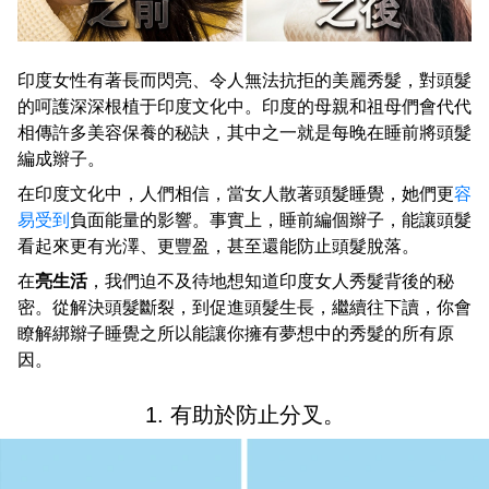
印度女性有著長而閃亮、令人無法抗拒的美麗秀髮，對頭髮
的呵護深深根植于印度文化中。印度的母親和祖母們會代代
相傳許多美容保養的秘訣，其中之一就是每晚在睡前將頭髮
編成辮子。
在印度文化中，人們相信，當女人散著頭髮睡覺，她們更
容
易受到
負面能量的影響。事實上，睡前編個辮子，能讓頭髮
看起來更有光澤、更豐盈，甚至還能防止頭髮脫落。
在
亮生活
，我們迫不及待地想知道印度女人秀髮背後的秘
密。從解決頭髮斷裂，到促進頭髮生長，繼續往下讀，你會
瞭解綁辮子睡覺之所以能讓你擁有夢想中的秀髮的所有原
因。
1. 有助於防止分叉。