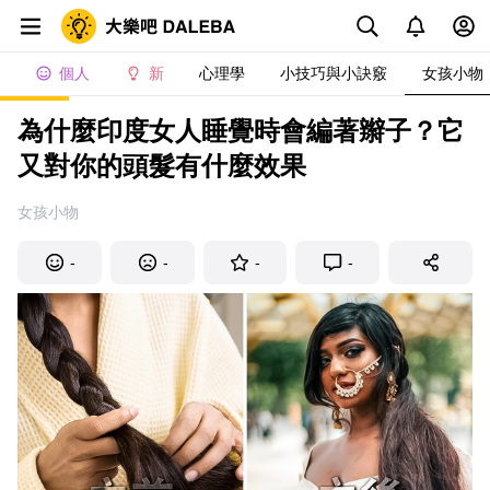
個人
新
心理學
小技巧與小訣竅
女孩小物
為什麼印度女人睡覺時會編著辮子？它
又對你的頭髮有什麼效果
女孩小物
-
-
-
-