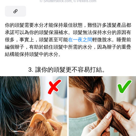
©
Shutterstock.com
,
©
Pexels.com
你的頭髮需要水分才能保持最佳狀態，難怪許多護髮產品都
承諾可以為你的頭髮保濕補水。頭髮無法保持水分的原因有
很多，事實上，頭髮甚至可能
在一夜之間
輕微脫水。睡覺前
編個辮子，有助於鎖住頭髮中所需的水分，因為辮子的重疊
結構能保持頭髮中的水分。
3. 讓你的頭髮更不容易打結。