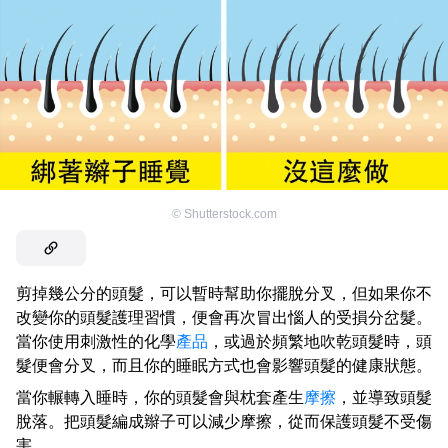
©
Shutterstock.com
剪掉幾公分的頭髮，可以暫時幫助你擺脫分叉，但如果你不
改變你的頭髮護理習慣，便會再次冒出惱人的受損分岔髮。
當你使用刺激性的化學
產品
，或過於頻繁地吹乾頭髮時，頭
髮便會分叉，而且你的睡眠方式也會影響頭髮的健康狀態。
當你輾轉入睡時，你的頭髮會與枕套產生
摩擦
，並導致頭髮
脫落。把頭髮編成辮子可以減少摩擦，從而保護頭髮不受傷
害。