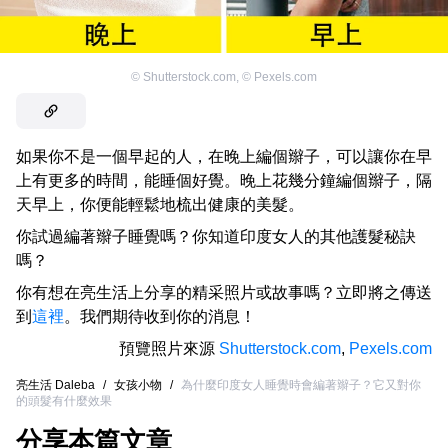
©
Shutterstock.com
,
©
Pexels.com
如果你不是一個早起的人，在晚上編個辮子，可以讓你在早
上有更多的時間，能睡個好覺。晚上花幾分鐘編個辮子，隔
天早上，你便能輕鬆地梳出健康的美髮。
你試過編著辮子睡覺嗎？你知道印度女人的其他護髮秘訣
嗎？
你有想在亮生活上分享的精采照片或故事嗎？立即將之傳送
到
這裡
。我們期待收到你的消息！
預覽照片來源
Shutterstock.com
,
Pexels.com
亮生活 Daleba
/
女孩小物
/
為什麼印度女人睡覺時會編著辮子？它又對你
的頭髮有什麼效果
分享本篇文章