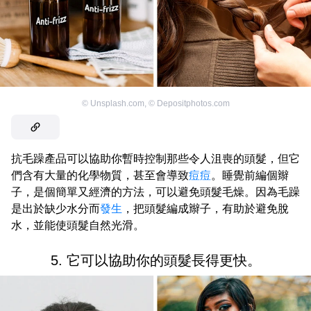
©
Unsplash.com
,
©
Depositphotos.com
抗毛躁產品可以協助你暫時控制那些令人沮喪的頭髮，但它
們含有大量的化學物質，甚至會導致
痘痘
。睡覺前編個辮
子，是個簡單又經濟的方法，可以避免頭髮毛燥。因為毛躁
是出於缺少水分而
發生
，把頭髮編成辮子，有助於避免脫
水，並能使頭髮自然光滑。
5. 它可以協助你的頭髮長得更快。