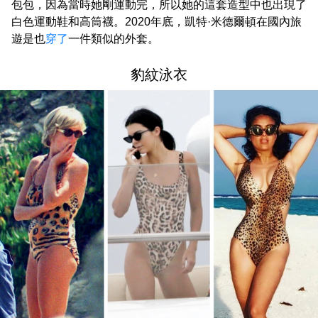
包包，因為當時她剛運動完，所以她的這套造型中也出現了
白色運動鞋和高筒襪。2020年底，凱特·米德爾頓在國內旅
遊是也
穿了
一件類似的外套。
豹紋泳衣