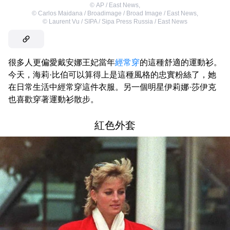
©
AP / East News
,
©
Carlos Maidana / Broadimage / Broad Image / East News
,
©
Laurent Vu / SIPA / Sipa Press Russia / East News
很多人更偏愛戴安娜王妃當年
經常穿
的這種舒適的運動衫。
今天，海莉·比伯可以算得上是這種風格的忠實粉絲了，她
在日常生活中經常穿這件衣服。另一個明星伊莉娜·莎伊克
也喜歡穿著運動衫散步。
紅色外套