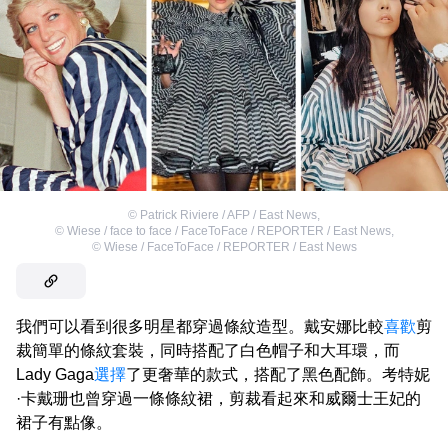
©
Patrick Riviere / AFP / East News
,
©
Wiese / face to face / FaceToFace / REPORTER / East News
,
©
Wiese / FaceToFace / REPORTER / East News
我們可以看到很多明星都穿過條紋造型。戴安娜比較
喜歡
剪
裁簡單的條紋套裝，同時搭配了白色帽子和大耳環，而
Lady Gaga
選擇
了更奢華的款式，搭配了黑色配飾。考特妮
·卡戴珊也曾穿過一條條紋裙，剪裁看起來和威爾士王妃的
裙子有點像。