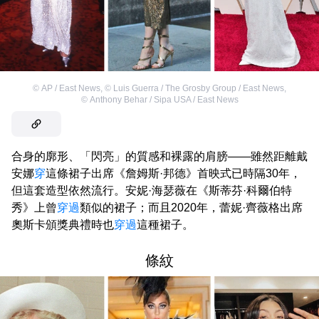
©
AP / East News
,
©
Luis Guerra / The Grosby Group / East News
,
©
Anthony Behar / Sipa USA / East News
合身的廓形、「閃亮」的質感和裸露的肩膀——雖然距離戴
安娜
穿
這條裙子出席《詹姆斯·邦德》首映式已時隔30年，
但這套造型依然流行。安妮·海瑟薇在《斯蒂芬·科爾伯特
秀》上曾
穿過
類似的裙子；而且2020年，蕾妮·齊薇格出席
奧斯卡頒獎典禮時也
穿過
這種裙子。
條紋