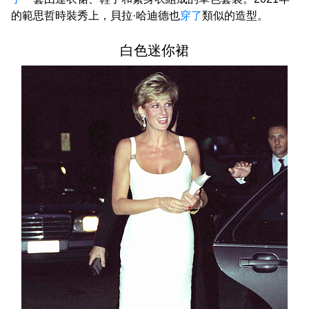
的範思哲時裝秀上，貝拉·哈迪德也
穿了
類似的造型。
白色迷你裙