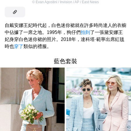
©
Evan Agostini / Invision / AP / East News
自戴安娜王妃時代起，白色迷你裙就在許多時尚達人的衣櫥
中佔據了一席之地。1995年，狗仔們
拍到
了一張黛安娜王
妃身穿白色迷你裙的照片。2018年，達科塔·範寧出席紅毯
時也
穿了
類似的禮服。
藍色套裝