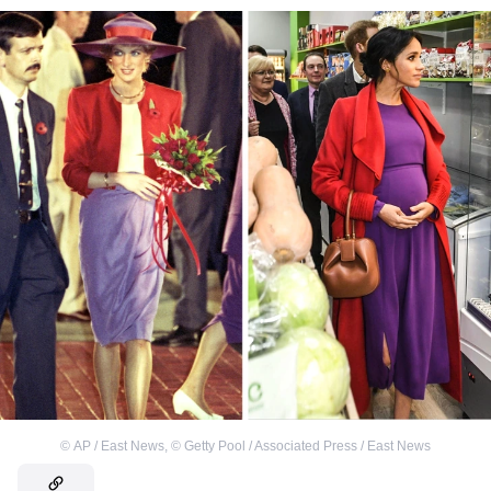
©
AP / East News
,
©
Getty Pool / Associated Press / East News