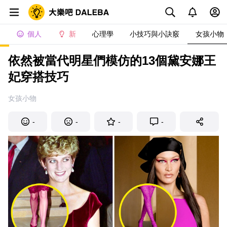
個人
新
心理學
小技巧與小訣竅
女孩小物
依然被當代明星們模仿的13個黛安娜王
妃穿搭技巧
女孩小物
-
-
-
-