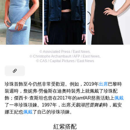
©
Associated Press / East News
,
©
Christophe Archambault / AFP / East News
,
©
CAS / Capital Pictures / East News
珍珠首飾至今仍然非常受歡迎。例如，2019年
出席
巴黎時
裝週時，詹妮弗·勞倫斯在迪奧時裝秀上就佩戴了珍珠配
飾；傑西卡·查斯坦也曾在2017年的amfAR慈善活動上
佩戴
了一串珍珠項鍊。1997年，出席
天鵝湖芭蕾舞劇
時，戴安
娜王妃也
佩戴
了自己的珍珠項鍊。
紅紫搭配