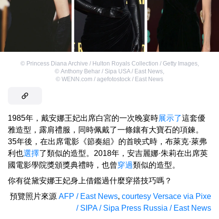
©
Princess Diana Archive / Hulton Royals Collection / Getty Images
,
©
Anthony Behar / Sipa USA / East News
,
©
WENN.com / agefotostock / East News
1985年，戴安娜王妃出席白宮的一次晚宴時
展示了
這套優
雅造型，露肩禮服，同時佩戴了一條鑲有大寶石的項鍊。
35年後，在出席電影《節奏組》的首映式時，布萊克·萊弗
利也
選擇
了類似的造型。2018年，安吉麗娜·朱莉在出席英
國電影學院獎頒獎典禮時，也曾
穿過
類似的造型。
你有從黛安娜王妃身上借鑑過什麼穿搭技巧嗎？
預覽照片來源
AFP / East News
,
courtesy Versace via Pixe
/ SIPA / Sipa Press Russia / East News