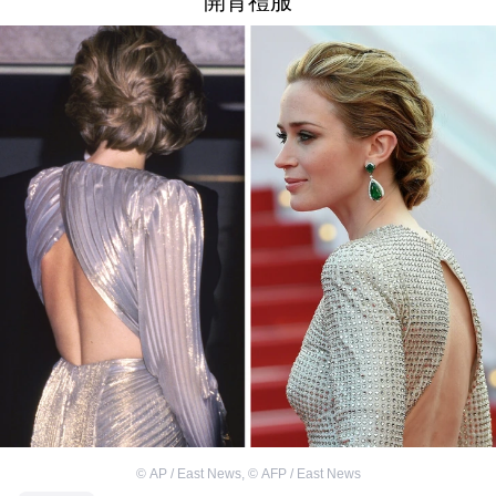
開背禮服
©
AP / East News
,
©
AFP / East News