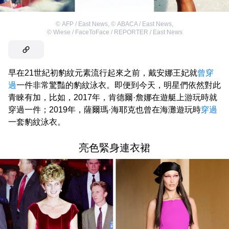
©
AFP / East News
,
©
ABACA / East News
,
©
Wiese / FaceToFace / REPORTER / East News
早在21世紀初豹紋元素流行起來之前，戴安娜王妃就
曾穿
過
一件非常驚豔的豹紋泳衣。即便到今天，明星們依然對此
青睞有加，比如，2017年，肯德爾·詹娜在遊艇上游玩時就
穿過一件；2019年，薩爾瑪·海耶克也曾在海灘遊玩時
穿過
一套豹紋泳衣。
亮色緊身連衣裙