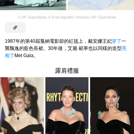
©
AP / East News
,
©
Evan Agostini / Invision / AP / East News
1987年的第40屆戛納電影節的紅毯上，戴安娜王妃
穿了
一
襲飄逸的藍色長裙。30年後，艾麗·範寧也以同樣的造型
亮
相了
Met Gala。
露肩禮服