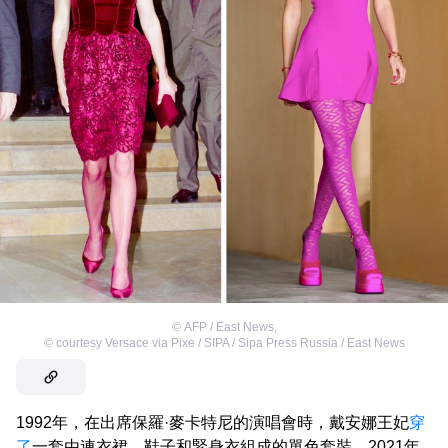
©
AFP / East News
,
©
courtesy Versace via Pixe / SIPA / Sipa Press Russia / East News
1992年，在出席保羅·麥卡特尼的演唱會時，戴安娜王妃
穿
了
一套由連衣裙、鞋子和緊身衣組成的單色套裝。2021年