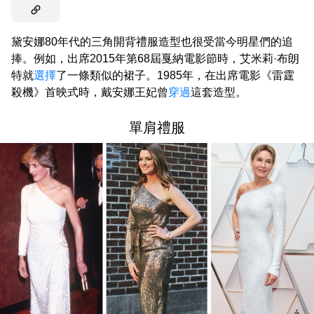
黛安娜80年代的三角開背禮服造型也很受當今明星們的追
捧。例如，出席2015年第68屆戛納電影節時，艾米莉·布朗
特就
選擇
了一條類似的裙子。1985年，在出席電影《雷霆
殺機》首映式時，戴安娜王妃曾
穿過
這套造型。
單肩禮服