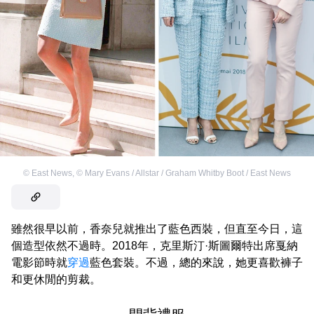
©
East News
,
©
Mary Evans / Allstar / Graham Whitby Boot / East News
雖然很早以前，香奈兒就推出了藍色西裝，但直至今日，這
個造型依然不過時。2018年，克里斯汀·斯圖爾特出席戛納
電影節時就
穿過
藍色套裝。不過，總的來說，她更喜歡褲子
和更休閒的剪裁。