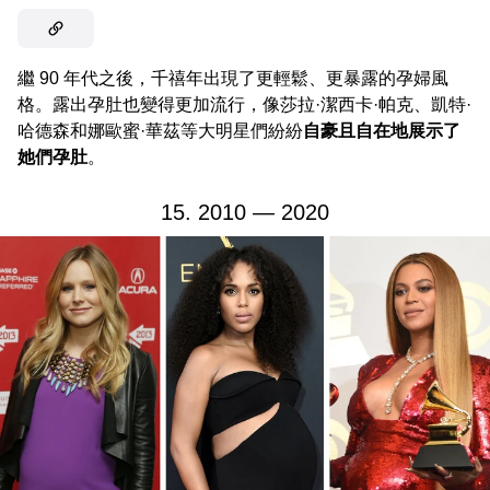
繼 90 年代之後，千禧年出現了更輕鬆、更暴露的孕婦風
格。露出孕肚也變得更加流行，像莎拉·潔西卡·帕克、凱特·
哈德森和娜歐蜜·華茲等大明星們紛紛
自豪且自在地展示了
她們孕肚
。
15. 2010 — 2020