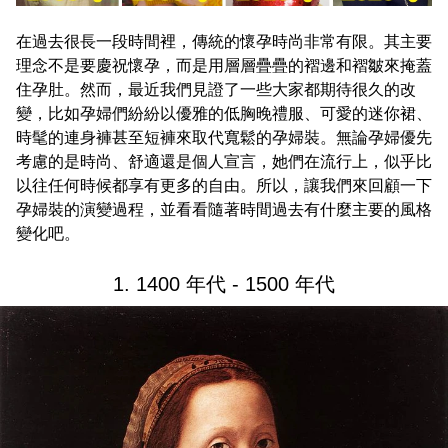
在過去很長一段時間裡，傳統的懷孕時尚非常有限。其主要
理念不是要慶祝懷孕，而是用層層疊疊的褶邊和褶皺來掩蓋
住孕肚。然而，最近我們見證了一些大家都期待很久的改
變，比如孕婦們紛紛以優雅的低胸晚禮服、可愛的迷你裙、
時髦的連身褲甚至短褲來取代寬鬆的孕婦裝。無論孕婦優先
考慮的是時尚、舒適還是個人宣言，她們在流行上，似乎比
以往任何時候都享有更多的自由。所以，讓我們來回顧一下
孕婦裝的演變過程，並看看隨著時間過去有什麼主要的風格
變化吧。
1. 1400 年代 - 1500 年代