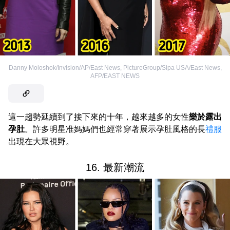
Danny Moloshok/Invision/AP/East News
,
PictureGroup/Sipa USA/East News
,
AFP/EAST NEWS
這一趨勢延續到了接下來的十年，越來越多的女性
樂於露出
孕肚
。許多明星准媽媽們也經常穿著展示孕肚風格的長
禮服
出現在大眾視野。
16. 最新潮流