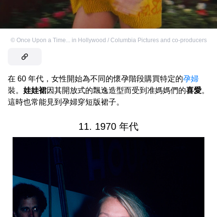
©
Once Upon a Time... in Hollywood / Columbia Pictures and co-producers
在 60 年代，女性開始為不同的懷孕階段購買特定的
孕婦
裝。
娃娃裙
因其開放式的飄逸造型而受到准媽媽們的
喜愛
。
這時也常能見到孕婦穿短版裙子。
11. 1970 年代