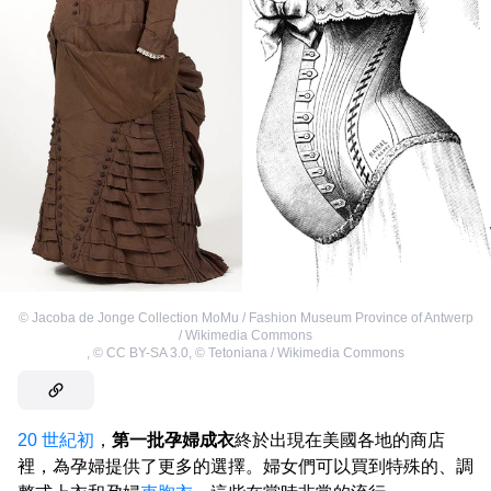
©
Jacoba de Jonge Collection MoMu / Fashion Museum Province of Antwerp
/ Wikimedia Commons
,
©
CC BY-SA 3.0
,
©
Tetoniana / Wikimedia Commons
20 世紀初
，
第一批孕婦成衣
終於出現在美國各地的商店
裡，為孕婦提供了更多的選擇。婦女們可以買到特殊的、調