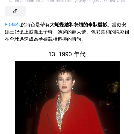
©
Tim Graham/Tim Graham Photo Library/Getty Images
,
AP / East News
80 年代
的特色是帶有
大蝴蝶結和衣領的傘狀襯衫
。當戴安
娜王妃懷上威廉王子時，她穿的超大號、色彩柔和的襯衫裙
在全球迅速成為孕婦競相追捧的時尚。
13. 1990 年代