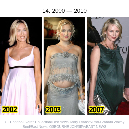
14. 2000 — 2010
CJ Contino/Everett Collection/East News
,
Mary Evans/Allstar/Graham Whitby
Boot/East News
,
OSBOURNE JON/SIPA/EAST NEWS