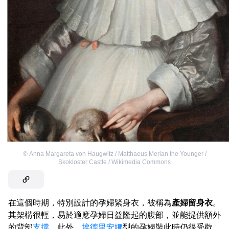
©
Anna Margareta von Haugwitz / Matthaeus Merian the Younger /
Skokloster Castle / Wikimedia Commons
在這個時期，特別設計的孕婦緊身衣，被稱為
產婦留身衣
。
其架構很輕，易於適應孕婦日益隆起的腹部，並能提供額外
的背部
支撐
。此外，
埃德里安娜
型的孕婦裝此時仍很受歡