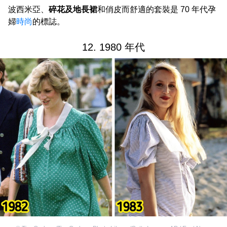
波西米亞、
碎花及地長裙
和俏皮而舒適的套裝是 70 年代孕
婦
時尚
的標誌。
12. 1980 年代