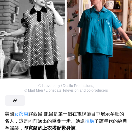
©
I Love Lucy / Desilu Productions
,
©
Mad Men / Lionsgate Television and co-producers
美國
女演員
露西爾·鮑爾是第一個在電視節目中展示孕肚的
名人，這是向前邁出的重要一步。她還
推廣
了該年代的經典
孕婦裝，即
寬鬆的上衣搭配緊身褲
。