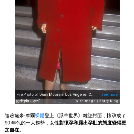
隨著黛米·摩爾
裸體
登上《浮華世界》雜誌封面，懷孕成了
90 年代的一大趨勢，女性
對懷孕和露出孕肚的態度變得更
加自在
。