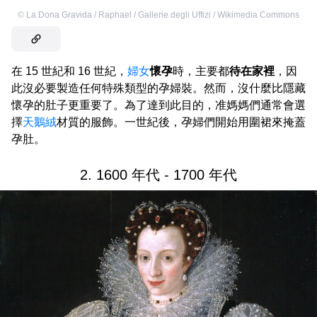
©
La Dona Gravida / Raphael / Gallerie degli Uffizi / Wikimedia Commons
在 15 世紀和 16 世紀，
婦女
懷孕
時，主要都
待在家裡
，因
此沒必要製造任何特殊類型的孕婦裝。然而，沒什麼比隱藏
懷孕的肚子更重要了。為了達到此目的，准媽媽們通常會選
擇
天鵝絨
材質的服飾。一世紀後，孕婦們開始用圍裙來掩蓋
孕肚。
2. 1600 年代 - 1700 年代