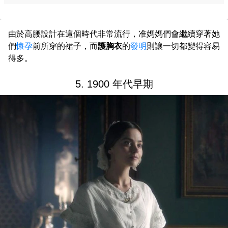
由於高腰設計在這個時代非常流行，准媽媽們會繼續穿著她
們
懷孕
前所穿的裙子，而
護胸衣
的
發明
則讓一切都變得容易
得多。
5. 1900 年代早期