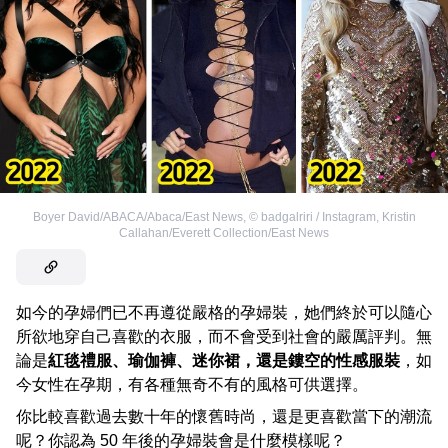
Boyer David/ABACA/Abaca/East News
,
©
badgalriri / Instagram
,
Kristin
Callahan/Everett Collection/East News
如今的孕婦們已不再遵從嚴格的孕婦裝，她們終於可以隨心
所欲地穿自己喜歡的衣服，而不會受到社會的嚴厲評判。無
論是
紅毯禮服、瑜伽褲、迷你裙，還是鏤空的性感服裝
，如
今女性在孕期，有各種無奇不有的風格可供選擇。
你比較喜歡過去數十年的懷舊時尚，還是更喜歡當下的潮流
呢？你認為 50 年後的孕婦裝會是什麼模樣呢？