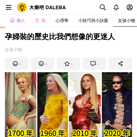
個人
新
心理學
小技巧與小訣竅
女孩小物
孕婦裝的歷史比我們想像的更迷人
女孩小物
-
-
-
-