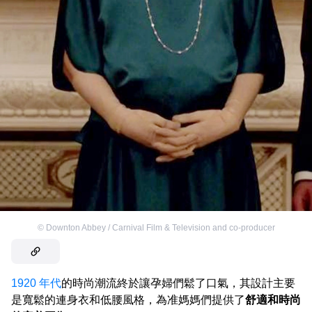
©
Downton Abbey / Carnival Film & Television and co-producer
1920 年代
的時尚潮流終於讓孕婦們鬆了口氣，其設計主要
是寬鬆的連身衣和低腰風格，為准媽媽們提供了
舒適和時尚