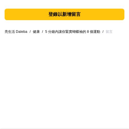
登錄以新增留言
亮生活 Daleba
/
健康
/
5 分鐘內讓你緊實蝴蝶袖的 8 個運動
/
留言