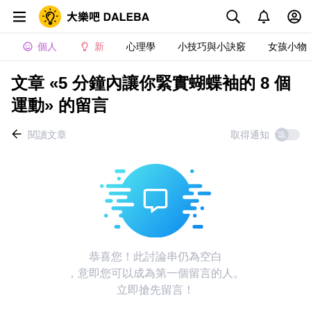
個人
新
心理學
小技巧與小訣竅
女孩小物
文章 «5 分鐘內讓你緊實蝴蝶袖的 8 個
運動» 的留言
閱讀文章
取得通知
恭喜您！此討論串仍為空白
，意即您可以成為第一個留言的人。
立即搶先留言！