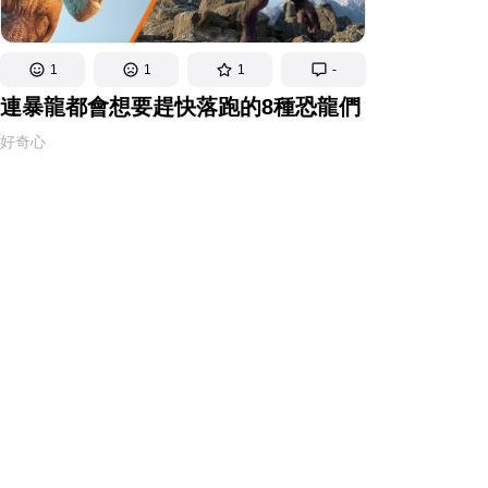
1
1
1
-
連暴龍都會想要趕快落跑的8種恐龍們
好奇心