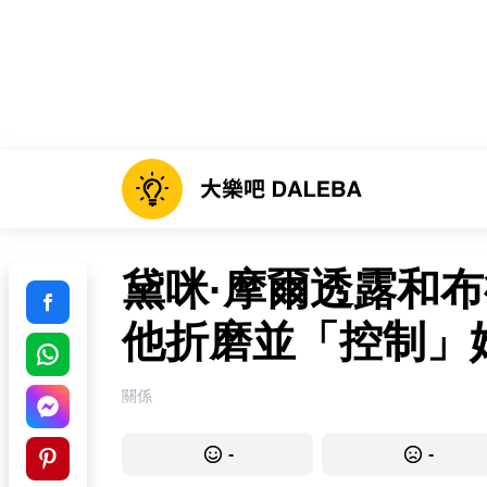
黛咪·摩爾透露和布
他折磨並「控制」
關係
-
-