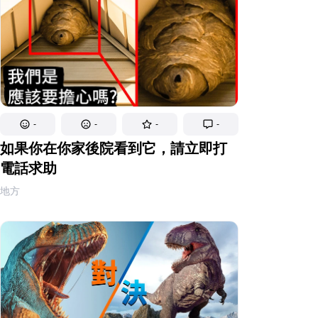
-
-
-
-
如果你在你家後院看到它，請立即打
電話求助
地方