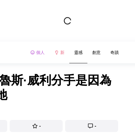
個人
新
靈感
創意
奇蹟
魯斯·威利分手是因為
她
-
-