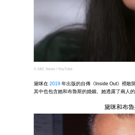
©
ABC News / YouTube
黛咪在
2019
年出版的自傳《Inside Out》
其中也包含她和布魯斯的婚姻。她透露了兩人的
黛咪和布魯