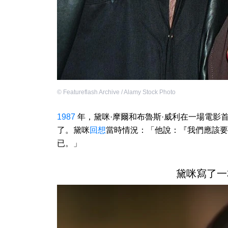
©
Featureflash Archive / Alamy Stock Photo
1987
年，黛咪·摩爾和布魯斯·威利在一場電影
了。黛咪
回想
當時情況：「他說：『我們應該要
已。」
黛咪寫了一