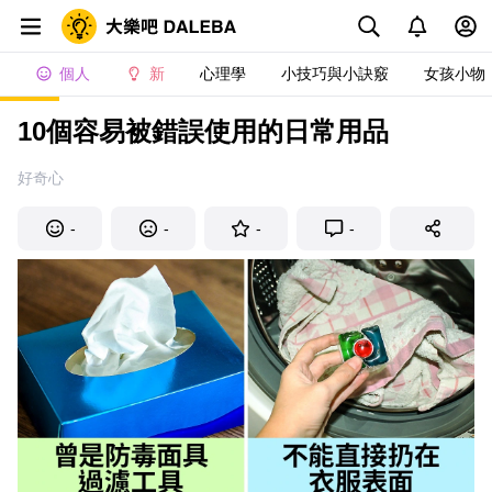
個人
新
心理學
小技巧與小訣竅
女孩小物
10個容易被錯誤使用的日常用品
好奇心
-
-
-
-