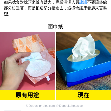
如果枕套對枕頭來說有點大，專業清潔人員
建議
不要讓多餘
部分松垂著，而是把這部分摺進去，這樣會讓床看起來更整
潔。
面巾紙
©
Depositphotos.com
,
©
Depositphotos.com