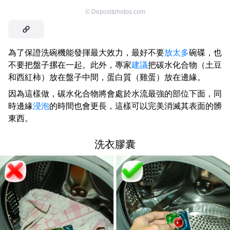
©
Depositphotos.com
為了保證洗碗機能發揮最大效力，最好不要
放太多
碗碟，也
不要把盤子摞在一起。此外，專家
建議
把碳水化合物（土豆
和西紅柿）放在盤子中間，蛋白質（雞蛋）放在邊緣。
因為這樣做，碳水化合物將會處於水流最強的部位下面，同
時邊緣
浸泡
的時間也會更長，這樣可以完美消滅其表面的髒
東西。
洗衣膠囊