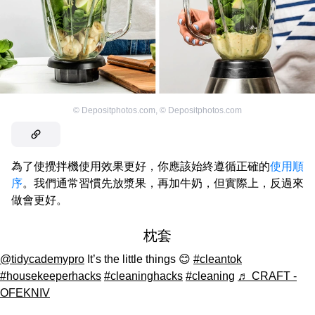
©
Depositphotos.com
,
©
Depositphotos.com
為了使攪拌機使用效果更好，你應該始終遵循正確的
使用順
序
。我們通常習慣先放漿果，再加牛奶，但實際上，反過來
做會更好。
枕套
@tidycademypro
It’s the little things 😊
#cleantok
#housekeeperhacks
#cleaninghacks
#cleaning
♬ CRAFT -
OFEKNIV