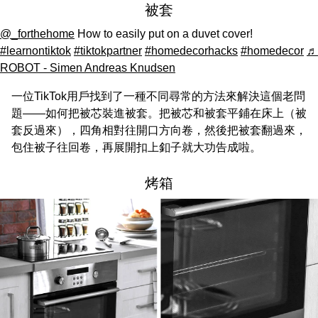
被套
@_forthehome
How to easily put on a duvet cover!
#learnontiktok
#tiktokpartner
#homedecorhacks
#homedecor
♬
ROBOT - Simen Andreas Knudsen
一位TikTok用戶找到了一種不同尋常的方法來解決這個老問
題——如何把被芯裝進被套。把被芯和被套平鋪在床上（被
套反過來），四角相對往開口方向卷，然後把被套翻過來，
包住被子往回卷，再展開扣上釦子就大功告成啦。
烤箱