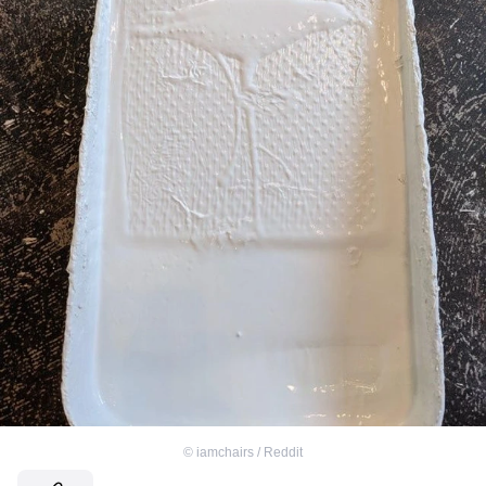
©
iamchairs / Reddit