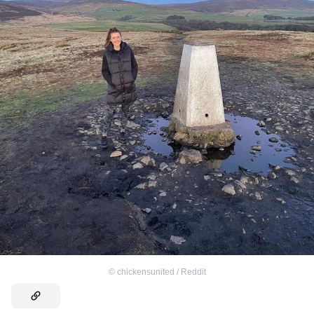
©
chickensunited / Reddit