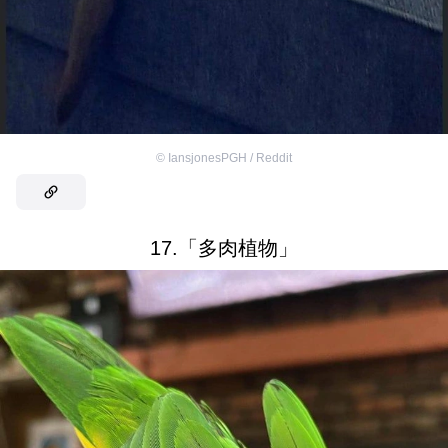
©
IansjonesPGH / Reddit
17.「多肉植物」