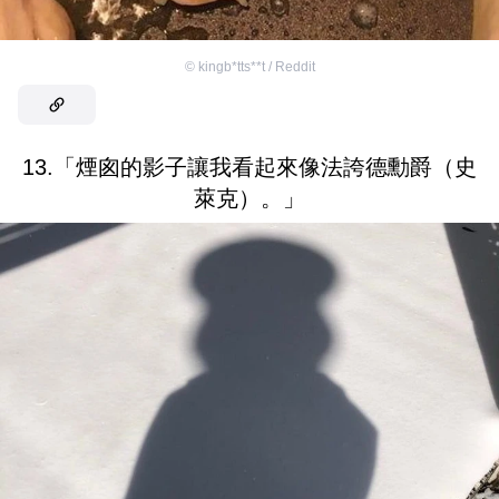
©
kingb*tts**t / Reddit
13.「煙囪的影子讓我看起來像法誇德勳爵（史
萊克）。」