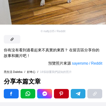
©
natty105 / Reddit
你有沒有看到過看起來不真實的東西？ 在留言區分享你的
故事和圖片吧！
預覽照片來源
sayersmo / Reddit
亮生活 Daleba
/
好奇心
/
18張顛覆我們認知的照片
分享本篇文章