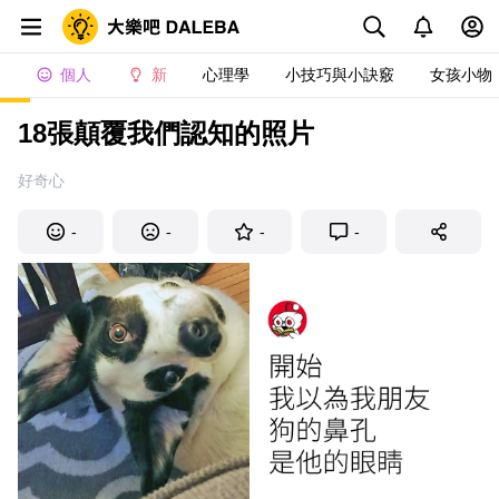
個人
新
心理學
小技巧與小訣竅
女孩小物
18張顛覆我們認知的照片
好奇心
-
-
-
-