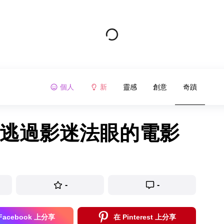
個人
新
靈感
創意
奇蹟
法逃過影迷法眼的電影
-
-
Facebook 上分享
在 Pinterest 上分享