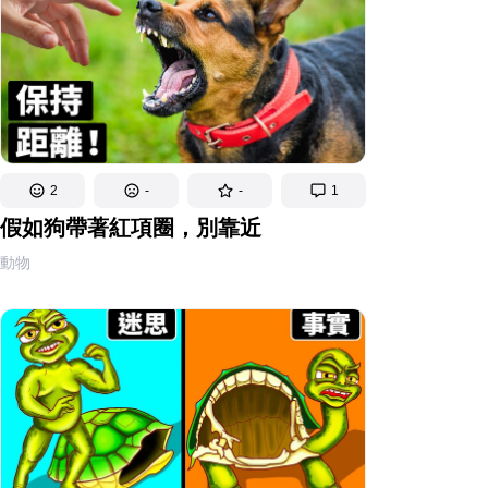
2
-
-
1
假如狗帶著紅項圈，別靠近
動物