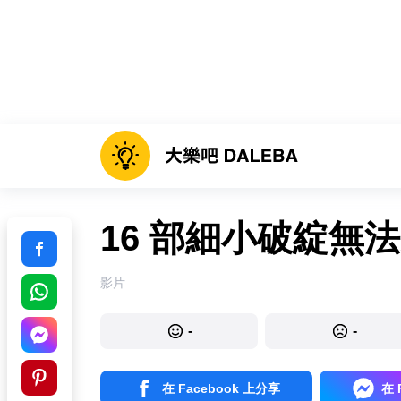
16 部細小破綻無
影片
-
-
在 Facebook 上分享
在 