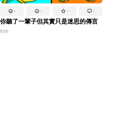
-
-
-
-
你聽了一輩子但其實只是迷思的傳言
動物