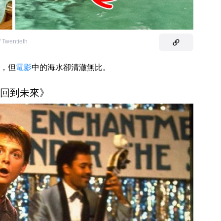
/ Twentieth
，但
電影
中的海水卻清澈無比。
 《回到未來》