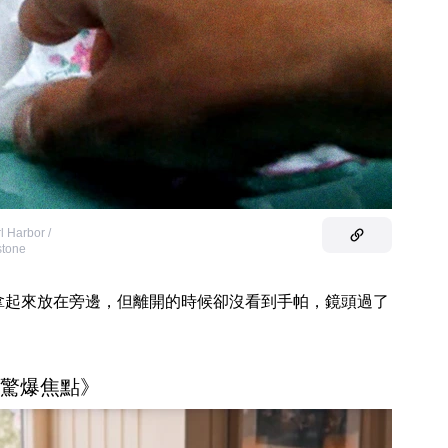
l Harbor /
stone
拿起來放在旁邊，但離開的時候卻沒看到手帕，鏡頭過了
 《驚爆焦點》