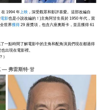
1994 年
上映
，深受觀眾和影評喜愛。這部改編自
些
電影
也是小說改編的！)主角阿甘生長於 1950 年代，當
全世界
獲得
29 座獎項，包含六座奧斯卡，並且獲得 61
我們花了一點時間了解電影中的主角和配角演員們現在都過得
兒也出現在電影裡。
嗎？）
 — 弗雷斯特·甘