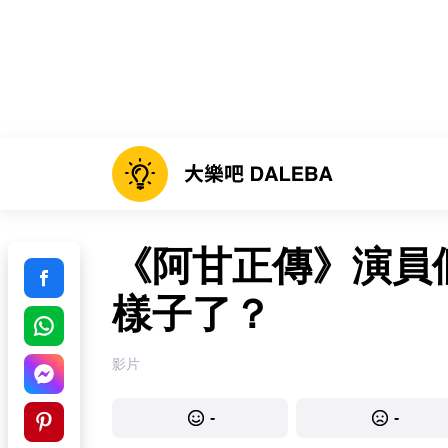
《阿甘正傳》演員們
樣子了？
影片
-
-