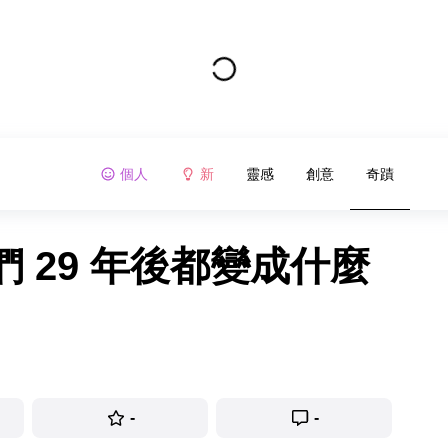
個人
新
靈感
創意
奇蹟
 29 年後都變成什麼
-
-