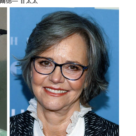
菲爾德— 甘太太