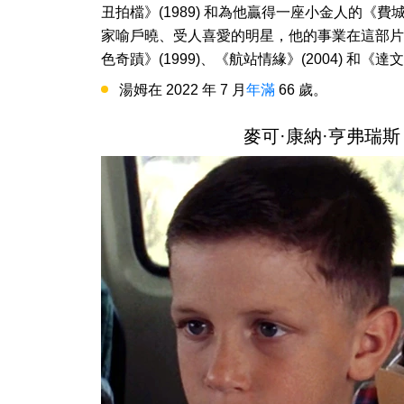
丑拍檔》(1989) 和為他贏得一座小金人的《費
家喻戶曉、受人喜愛的明星，他的事業在這部片
色奇蹟》(1999)、《航站情緣》(2004) 和《達文
湯姆在 2022 年 7 月
年滿
66 歲。
麥可·康納·亨弗瑞斯