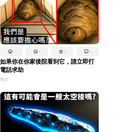
-
-
-
-
如果你在你家後院看到它，請立即打
電話求助
地方