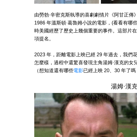
由勞勃·辛密克斯執導的喜劇劇情片《阿甘正傳》在 
1986 年溫斯頓·葛魯姆小說的電影，(看看有哪
時美國經歷了歷史上幾個重要的事件。這部片在
項提名。
2023 年，距離電影上映已經 29 年過去，
怎麼樣，過程中還驚喜發現主角湯姆·漢克的女
（想知道還有哪些
電影
已經上映 20、30 年了
湯姆·漢克