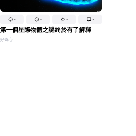
-
-
-
-
第一個星際物體之謎終於有了解釋
好奇心