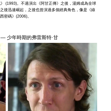
城》 (1993)。不過演出《阿甘正傳》之後，湯姆成為全球
之後迅速崛起，之後也曾演過多個經典角色，像是《綠
西密碼》(2006)。
 — 少年時期的弗雷斯特·甘