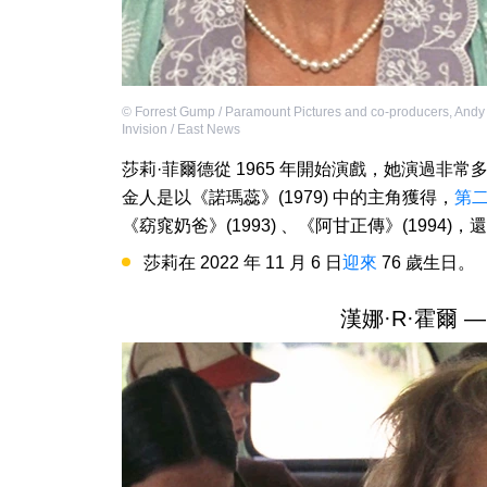
©
Forrest Gump / Paramount Pictures and co-producers
,
Andy 
Invision / East News
莎莉·菲爾德從 1965 年開始演戲，她演過非常
金人是以《諾瑪蕊》(1979) 中的主角獲得，
第
《窈窕奶爸》(1993) 、《阿甘正傳》(1994)
莎莉在 2022 年 11 月 6 日
迎來
76 歲生日。
漢娜·R·霍爾 