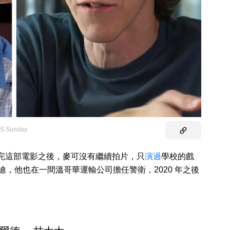
S Sunday
拍完這部電影之後，麥可沒有繼續拍片，只
演過
學校的戲
艾迪，他也在一間溫哥華運輸公司擔任警衛，2020 年之後