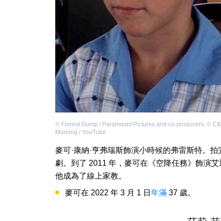
©
Forrest Gump / Paramount Pictures and co-producers
,
©
CB
Morning / YouTube
麥可·康納·亨弗瑞斯飾演小時候的弗雷斯特。
劇。到了 2011 年，麥可在《空降任務》飾演
他成為了線上家教。
麥可在 2022 年 3 月 1 日
年滿
37 歲。