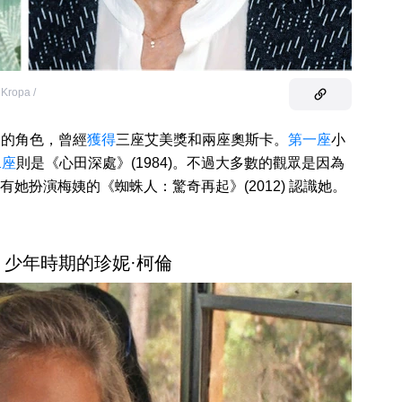
Kropa /
多的角色，曾經
獲得
三座艾美獎和兩座奧斯卡。
第一座
小
二座
則是《心田深處》(1984)。不過大多數的觀眾是因為
，還有她扮演梅姨的《蜘蛛人：驚奇再起》(2012) 認識她。
— 少年時期的珍妮·柯倫