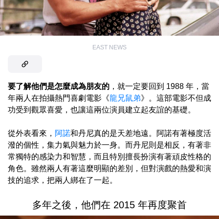
EAST NEWS
要了解他們是怎麼成為朋友的
，就一定要回到 1988 年，當
年兩人在拍攝熱門喜劇電影《
龍兄鼠弟
》。這部電影不但成
功受到觀眾喜愛，也讓這兩位演員建立起友誼的基礎。
從外表看來，
阿諾
和丹尼真的是天差地遠。阿諾有著極度活
潑的個性，集力氣與魅力於一身。而丹尼則是相反，有著非
常獨特的感染力和智慧，而且特別擅長扮演有著頑皮性格的
角色。雖然兩人有著這麼明顯的差別，但對演戲的熱愛和演
技的追求，把兩人綁在了一起。
多年之後，他們在 2015 年再度聚首