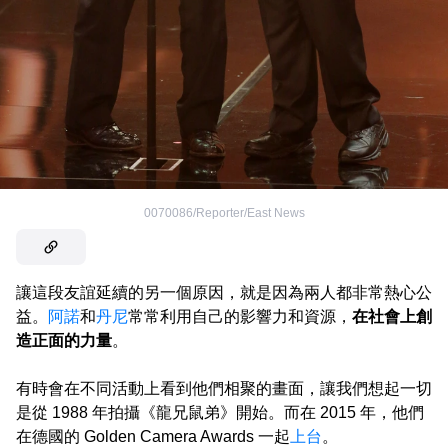
0070086/Reporter/East News
讓這段友誼延續的另一個原因，就是因為兩人都非常熱心公
益。
阿諾
和
丹尼
常常利用自己的影響力和資源，
在社會上創
造正面的力量
。
有時會在不同活動上看到他們相聚的畫面，讓我們想起一切
是從 1988 年拍攝《龍兄鼠弟》開始。而在 2015 年，他們
在德國的 Golden Camera Awards 一起
上台
。