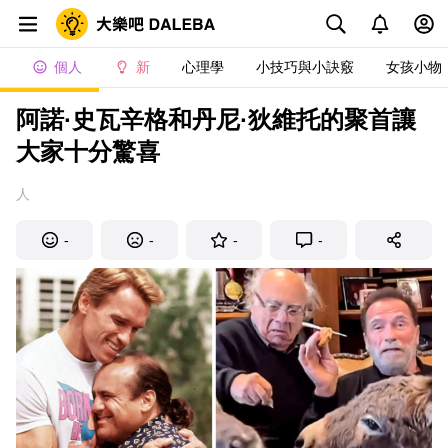
個人
新
心理學
小技巧與小訣竅
女孩小物
阿諾·史瓦辛格和丹尼·狄維托的聚首讓
大家十分驚喜
人
-
-
-
-