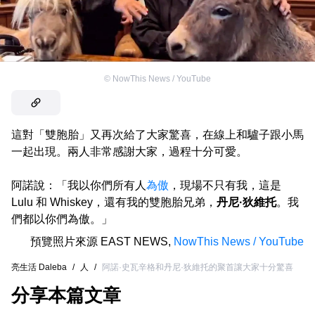
©
NowThis News / YouTube
這對「雙胞胎」又再次給了大家驚喜，在線上和驢子跟小馬
一起出現。兩人非常感謝大家，過程十分可愛。
阿諾說：「我以你們所有人
為傲
，現場不只有我，這是
Lulu 和 Whiskey，還有我的雙胞胎兄弟，
丹尼·狄維托
。我
們都以你們為傲。」
預覽照片來源
EAST NEWS
,
NowThis News / YouTube
亮生活 Daleba
/
人
/
阿諾·史瓦辛格和丹尼·狄維托的聚首讓大家十分驚喜
分享本篇文章