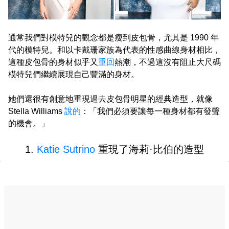
通常我們對模特兒的觀念都是瘦到皮包骨，尤其是 1990 年
代的模特兒。和以卡戴珊家族為代表的性感曲線身材相比，
這種皮包骨的身材似乎又
重回
熱潮，不過這沒有阻止大尺碼
模特兒們繼續展現自己豐滿的身材。
她們還很有創意地重現過去皮包骨明星的經典造型，就像
Stella Williams
說的
：「我們必須要讓每一種身材都有發聲
的機會。」
1.
Katie Sutrino
重現了海莉·比伯的造型