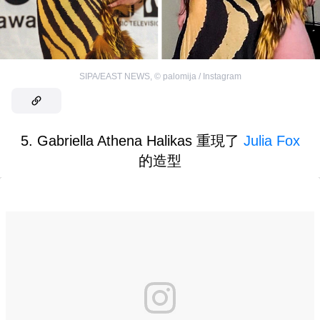
SIPA/EAST NEWS
,
©
palomija / Instagram
5. Gabriella Athena Halikas 重現了
Julia Fox
的造型