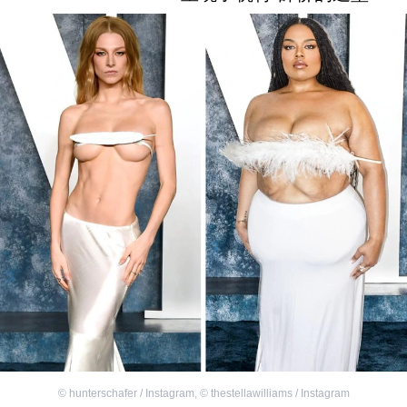
©
hunterschafer / Instagram
,
©
thestellawilliams / Instagram