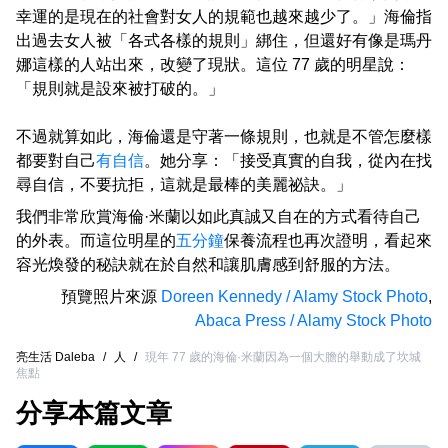
幸運的是現在的社會對女人的規範也越來越少了。」海倫指
出過去女人被「各式各樣的規則」綁住，但還好有像是瑪丹
娜這樣的人站出來，改變了現狀。這位 77 歲的明星說：
「規則就是設來被打破的。」
不過就算如此，海倫還是守著一條規則，也就是不管怎麼樣
都要對自己
有自信
。她分享：「接受真實的自我，從內在找
尋自信，不要抗拒，這就是最棒的美麗祕訣。」
我們非常欣賞海倫·米蘭以如此真誠又自在的方式看待自己
的外表。而這位明星的
五分鐘
保養流程也再次證明，看起來
容光煥發的秘訣就在於自然和讓肌膚感到舒服的方法。
預覽照片來源
Doreen Kennedy / Alamy Stock Photo
,
Abaca Press / Alamy Stock Photo
亮生活 Daleba
/
人
/
現年 77 歲的海倫·米蘭因為一個大膽的舉動成了坎城
焦點
分享本篇文章