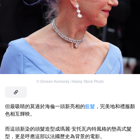
©
Doreen Kennedy / Alamy Stock Photo
但最吸睛的莫過於海倫一頭新亮相的
藍髮
，完美地和禮服顏
色相互輝映。
而這頭新染的頭髮造型成瑪麗·安托瓦內特風格的墊高式髮
型，更是呼應這部以法國歷史為背景的電影。