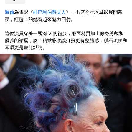
海倫
為電影《
杜巴利伯爵夫人
》，出席今年坎城影展開幕
夜，紅毯上的她看起來魅力四射。
這位演員穿著一襲深 V 的禮服，緞面材質加上修身剪裁和
優雅的裙擺，臉上精緻彩妝讓打扮更有整體感，鑽石項鍊和
耳環更是畫龍點睛。