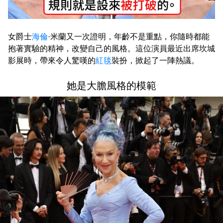
女爵士
海倫
·米蘭又一次證明，年齡不是重點，你隨時都能
抱著實驗的精神，改變自己的風格。這位演員最近出席坎城
影展時，帶來令人驚嘆的
紅毯
裝扮，掀起了一陣熱議。
她是大膽風格的模範