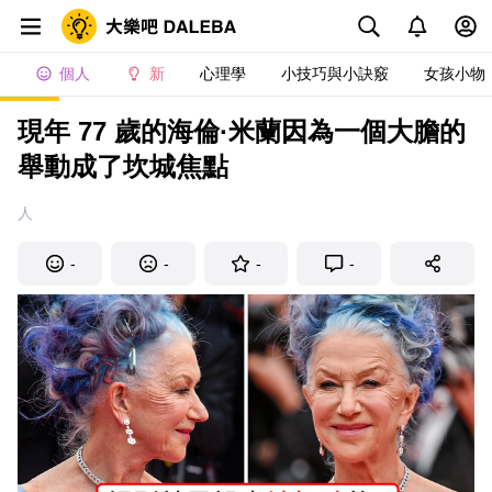
個人
新
心理學
小技巧與小訣竅
女孩小物
現年 77 歲的海倫·米蘭因為一個大膽的
舉動成了坎城焦點
人
-
-
-
-