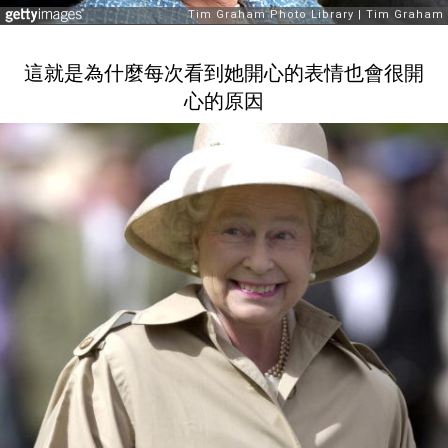
這就是為什麼每次看到她開心的表情也會很開
心的原因