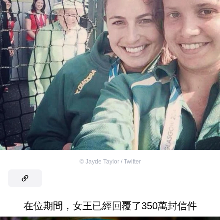
©
Jayde Taylor / Twitter
在位期間，女王已經回覆了350萬封信件