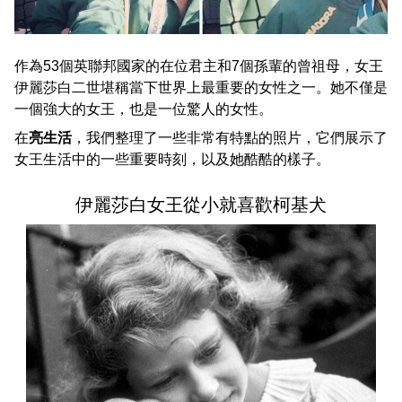
作為53個英聯邦國家的在位君主和7個孫輩的曾祖母，女王
伊麗莎白二世堪稱當下世界上最重要的女性之一。她不僅是
一個強大的女王，也是一位驚人的女性。
在
亮生活
，我們整理了一些非常有特點的照片，它們展示了
女王生活中的一些重要時刻，以及她酷酷的樣子。
伊麗莎白女王從小就喜歡柯基犬