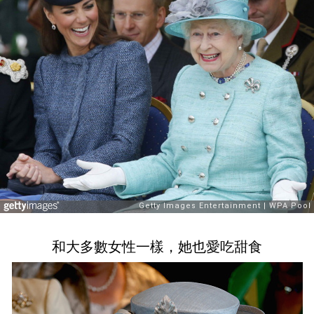
和大多數女性一樣，她也愛吃甜食