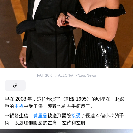
PATRICK T. FALLON/AFP/East News
早在 2008 年，這位飾演了《刺激 1995》的明星在一起嚴
重的
車禍
中受了傷，導致他的左手癱瘓了。
車禍發生後，
費里曼
被送到醫院
接受
了長達 4 個小時的手
術，以處理他斷裂的左肩、左臂和左肘。