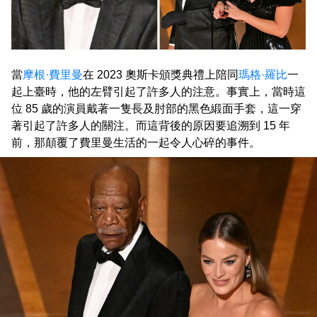
當
摩根·費里曼
在 2023 奧斯卡頒獎典禮上陪同
瑪格·羅比
一
起上臺時，他的左臂引起了許多人的注意。事實上，當時這
位 85 歲的演員戴著一隻長及肘部的黑色緞面手套，這一穿
著引起了許多人的關注。而這背後的原因要追溯到 15 年
前，那顛覆了費里曼生活的一起令人心碎的事件。