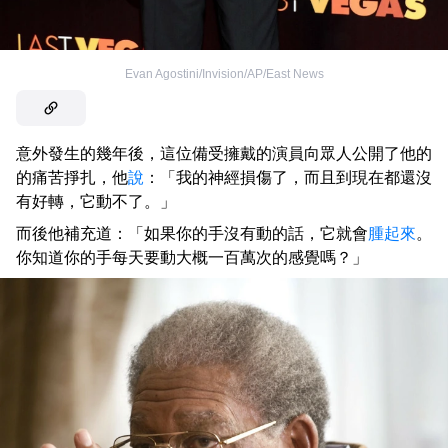
Evan Agostini/Invision/AP/East News
意外發生的幾年後，這位備受擁戴的演員向眾人公開了他的
的痛苦掙扎，他
說
：「我的神經損傷了，而且到現在都還沒
有好轉，它動不了。」
而後他補充道：「如果你的手沒有動的話，它就會
腫起來
。
你知道你的手每天要動大概一百萬次的感覺嗎？」