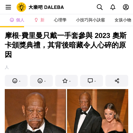
個人
新
心理學
小技巧與小訣竅
女孩小物
摩根·費里曼只戴一手套參與 2023 奧斯
卡頒獎典禮，其背後暗藏令人心碎的原
因
人
-
-
-
-