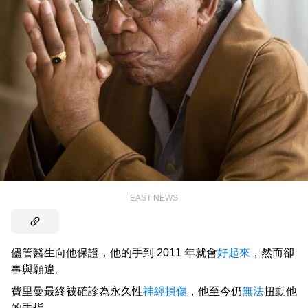
EAST NEWS
儘管醫生向他保證，他的手到 2011 年就會
好起來
，然而卻
事與願違。
費里曼最終被確診為永久性
神經損傷
，他至今仍
無法
扭動他
的手指。