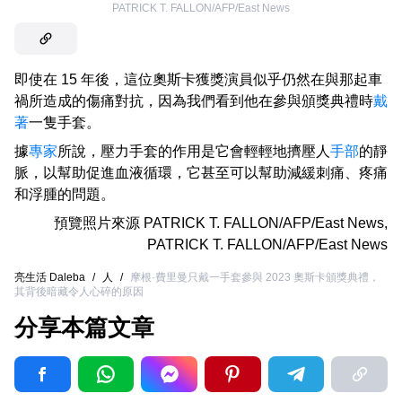
PATRICK T. FALLON/AFP/East News
即使在 15 年後，這位奧斯卡獲獎演員似乎仍然在與那起車
禍所造成的傷痛對抗，因為我們看到他在參與頒獎典禮時
戴
著
一隻手套。
據
專家
所說，壓力手套的作用是它會輕輕地擠壓人
手部
的靜
脈，以幫助促進血液循環，它甚至可以幫助減緩刺痛、疼痛
和浮腫的問題。
預覽照片來源
PATRICK T. FALLON/AFP/East News
,
PATRICK T. FALLON/AFP/East News
亮生活 Daleba
/
人
/
摩根·費里曼只戴一手套參與 2023 奧斯卡頒獎典禮，
其背後暗藏令人心碎的原因
分享本篇文章