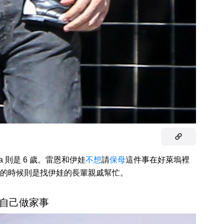
nda 則是 6 歲。雷恩和伊娃
不想
請
保母
這件事在好萊塢裡
的時候則是找伊娃的長輩親戚幫忙。
自己做家事