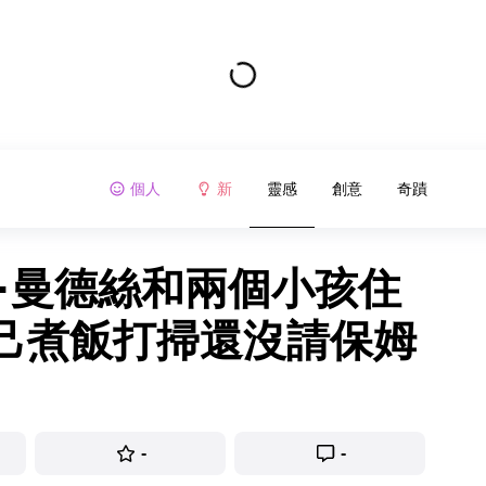
個人
新
靈感
創意
奇蹟
·曼德絲和兩個小孩住
己煮飯打掃還沒請保姆
-
-