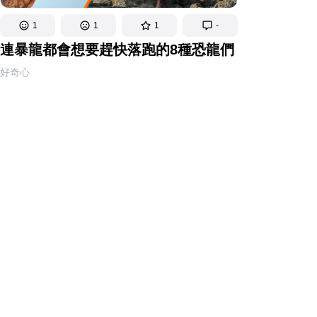
1
1
1
-
連暴龍都會想要趕快落跑的8種恐龍們
好奇心