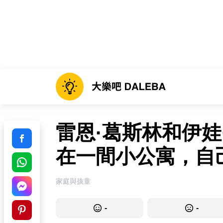
雷恩·葛斯林和伊娃
在一間小公寓，自
家庭與孩童
-
-