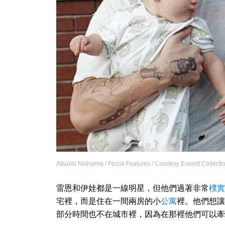
Atsushi Nishijima / Focus Features / Courtesy Everett Collecti
雷恩和伊娃都是一線明星，但他們過著非常
樸實
宅裡，而是住在一間兩房的小
公寓
裡。他們想讓
部分時間也不在城市裡，因為在那裡他們可以牽