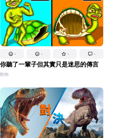
-
-
-
-
你聽了一輩子但其實只是迷思的傳言
動物