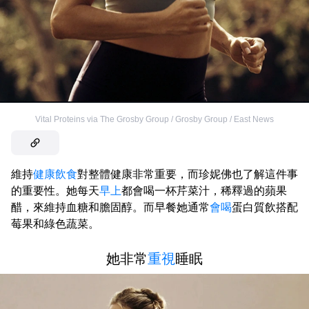
Vital Proteins via The Grosby Group / Grosby Group / East News
維持
健康飲食
對整體健康非常重要，而珍妮佛也了解這件事
的重要性。她每天
早上
都會喝一杯芹菜汁，稀釋過的蘋果
醋，來維持血糖和膽固醇。而早餐她通常
會喝
蛋白質飲搭配
莓果和綠色蔬菜。
她非常
重視
睡眠