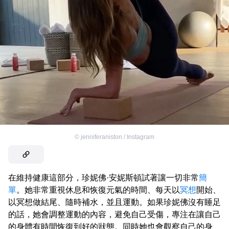
©
jenniferaniston / Instagram
在維持健康這部分，珍妮佛·安妮斯頓試著讓一切非常
簡
單
。她非常重視休息和恢復元氣的時間、每天以
冥想
開始、
以冥想做結尾、隨時補水，並且運動。如果珍妮佛沒有睡足
的話，她會調整運動的內容，避免自己受傷，專注在讓自己
的身體有時間恢復到好的狀態。同時她也會觀察自己的身