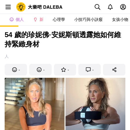
個人
新
心理學
小技巧與小訣竅
女孩小物
54 歲的珍妮佛·安妮斯頓透露她如何維
持緊緻身材
人
-
-
-
-